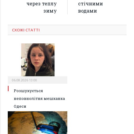
через теплу
стічними
зиму
водами
СХОЖІ СТАТТІ
06.08.2026 13:00
Розшукується
неповнолітня мешканка
Одеси