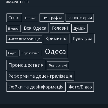
ХМАРА ТЕГІВ
Cпорт
Інфографіка
Без категории
Інтерв'ю
Вся Одеса
Головні
Думки
В мире
Культура
Криминал
Життя переселенців
Одеса
Наука
Образование
Происшествия
Репортажі
Реформи та децентралізація
Фейки та дезінформація
Фото/Відео