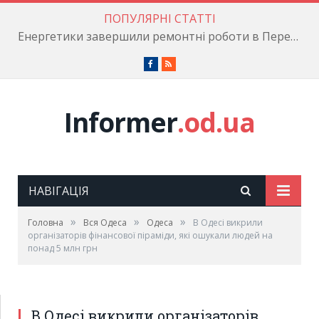
ПОПУЛЯРНІ СТАТТІ
Енергетики завершили ремонтні роботи в Пересипському районі
Facebook
RSS
Informer
.od.ua
НАВІГАЦІЯ
»
»
»
Головна
Вся Одеса
Одеса
В Одесі викрили
організаторів фінансової піраміди, які ошукали людей на
понад 5 млн грн
В Одесі викрили організаторів