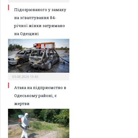
Підозрюваного у замаху
на зґвалтування 84-
річної жінки затримано
на Одещині
05.08.2026 13:45
Атака на підприємство в
Одеському районі, є
жертви