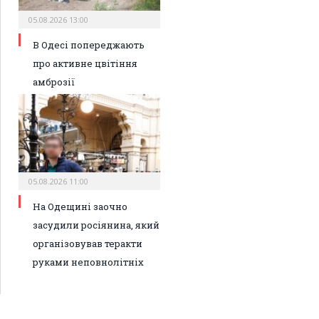
05.08.2026 13:00
В Одесі попереджають
про активне цвітіння
амброзії
05.08.2026 11:00
На Одещині заочно
засудили росіянина, який
організовував теракти
руками неповнолітніх