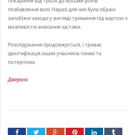
покарання від трьох до восьми років
позбавлення волі. Наразі для них були обрані
запобіжні заходи у вигляді тримання під вартою з
можливістю внесення застави.
Розслідування продовжується, і триває
ідентифікація інших учасників схеми та
потерпілих.
Джерело
Facebook
Twitter
Google+
Pinterest
LinkedIn
Tumblr