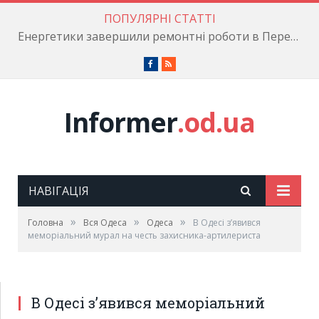
ПОПУЛЯРНІ СТАТТІ
Енергетики завершили ремонтні роботи в Пересипському районі
Facebook
RSS
Informer
.od.ua
НАВІГАЦІЯ
»
»
»
Головна
Вся Одеса
Одеса
В Одесі з’явився
меморіальний мурал на честь захисника-артилериста
В Одесі з’явився меморіальний