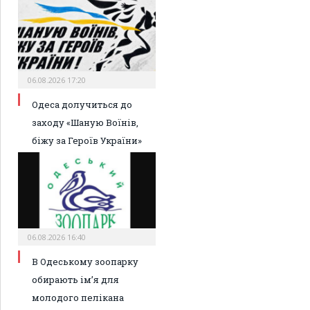
06.08.2026 17:20
Одеса долучиться до
заходу «Шаную Воїнів,
біжу за Героїв України»
06.08.2026 16:40
В Одеському зоопарку
обирають ім’я для
молодого пелікана