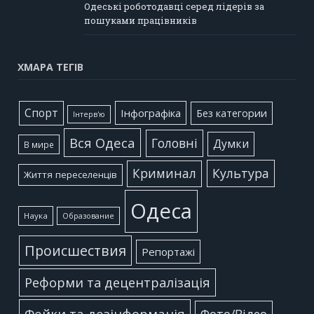
Одеські роботодавці серед лідерів за
пошуками працівників
ХМАРА ТЕГІВ
Cпорт
Інфографіка
Без категории
Інтерв'ю
Вся Одеса
Головні
Думки
В мире
Культура
Криминал
Життя переселенців
Одеса
Наука
Образование
Происшествия
Репортажі
Реформи та децентралізація
Фейки та дезінформація