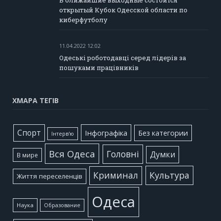
В ближайшие выходные состоится
открытый Кубок Одесской области по
киберфутболу
11.04.2022 12:02
Одеські роботодавці серед лідерів за
пошуками працівників
ХМАРА ТЕГІВ
Cпорт
Інфографіка
Без категории
Інтерв'ю
Вся Одеса
Головні
Думки
В мире
Культура
Криминал
Життя переселенців
Одеса
Наука
Образование