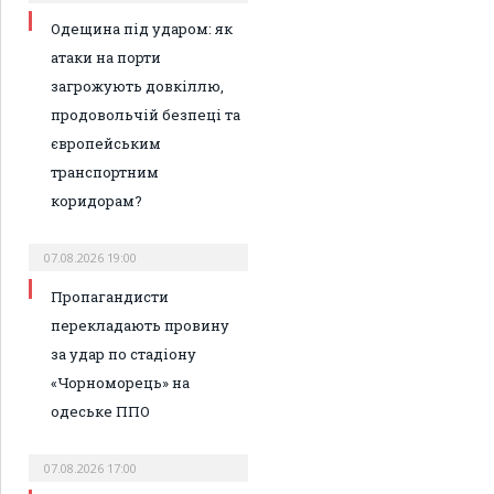
Одещина під ударом: як
атаки на порти
загрожують довкіллю,
продовольчій безпеці та
європейським
транспортним
коридорам?
07.08.2026 19:00
Пропагандисти
перекладають провину
за удар по стадіону
«Чорноморець» на
одеське ППО
07.08.2026 17:00