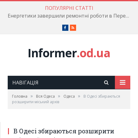
ПОПУЛЯРНІ СТАТТІ
Енергетики завершили ремонтні роботи в Пересипському районі
Facebook
RSS
Informer
.od.ua
НАВІГАЦІЯ
»
»
»
Головна
Вся Одеса
Одеса
В Одесі збираються
розширити міський архів
В Одесі збираються розширити