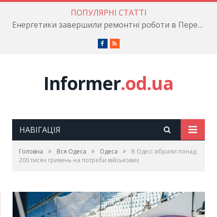
ПОПУЛЯРНІ СТАТТІ
Енергетики завершили ремонтні роботи в Пересипському районі
Facebook
RSS
Informer
.od.ua
НАВІГАЦІЯ
»
»
»
Головна
Вся Одеса
Одеса
В Одесі зібрали понад
200 тисяч гривень на потреби військових