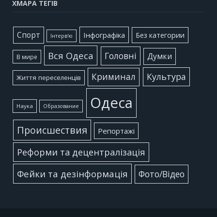
ХМАРА ТЕГІВ
Cпорт
Інфографіка
Без категории
Інтерв'ю
Вся Одеса
Головні
Думки
В мире
Культура
Криминал
Життя переселенців
Одеса
Наука
Образование
Происшествия
Репортажі
Реформи та децентралізація
Фейки та дезінформація
Фото/Відео