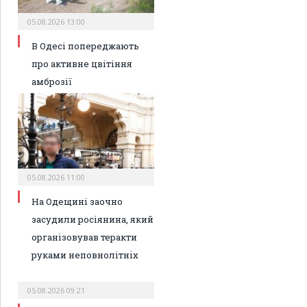
05.08.2026 13:00
В Одесі попереджають
про активне цвітіння
амброзії
05.08.2026 11:00
На Одещині заочно
засудили росіянина, який
організовував теракти
руками неповнолітніх
05.08.2026 09:21