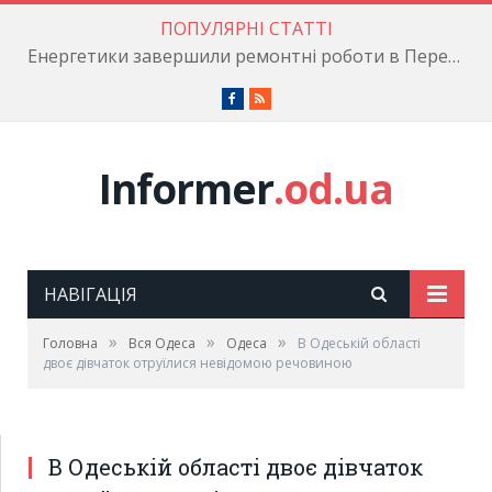
ПОПУЛЯРНІ СТАТТІ
Енергетики завершили ремонтні роботи в Пересипському районі
Facebook
RSS
Informer
.od.ua
НАВІГАЦІЯ
»
»
»
Головна
Вся Одеса
Одеса
В Одеській області
двоє дівчаток отруїлися невідомою речовиною
В Одеській області двоє дівчаток