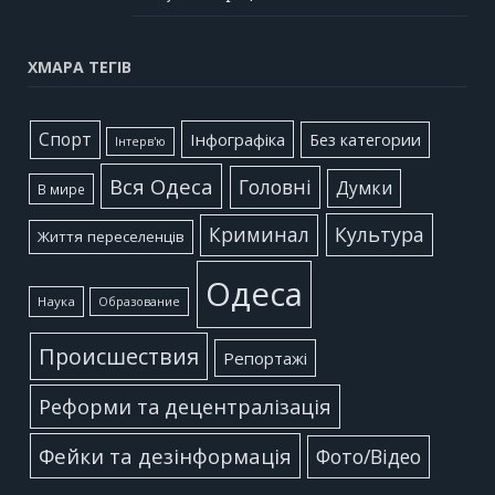
ХМАРА ТЕГІВ
Cпорт
Інфографіка
Без категории
Інтерв'ю
Вся Одеса
Головні
Думки
В мире
Культура
Криминал
Життя переселенців
Одеса
Наука
Образование
Происшествия
Репортажі
Реформи та децентралізація
Фейки та дезінформація
Фото/Відео