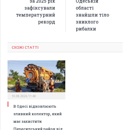
за 2025 рік
Одеській
зафіксували
області
температурний
знайшли тіло
рекорд
зниклого
рибалки
СХОЖІ СТАТТІ
10.08.2026 11:40
В Одесі відновлюють
зливний колектор, який
має захистити
Пересипський район від