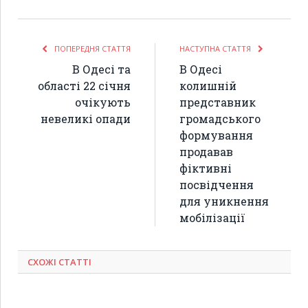
ПОПЕРЕДНЯ СТАТТЯ
НАСТУПНА СТАТТЯ
В Одесі та
В Одесі
області 22 січня
колишній
очікують
представник
невеликі опади
громадського
формування
продавав
фіктивні
посвідчення
для уникнення
мобілізації
СХОЖІ СТАТТІ