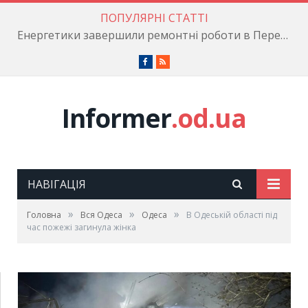
ПОПУЛЯРНІ СТАТТІ
Енергетики завершили ремонтні роботи в Пересипському районі
Facebook
RSS
Informer
.od.ua
НАВІГАЦІЯ
»
»
»
Головна
Вся Одеса
Одеса
В Одеській області під
час пожежі загинула жінка