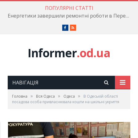
ПОПУЛЯРНІ СТАТТІ
Енергетики завершили ремонтні роботи в Пересипському районі
Facebook
RSS
Informer
.od.ua
НАВІГАЦІЯ
»
»
»
Головна
Вся Одеса
Одеса
В Одеській області
посадова особа привласнювала кошти на шкільні укриття