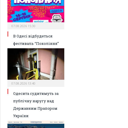
07.08.2026 15:30
В Одесі відбудеться
фестиваль “Покоління”
07.08.2026 13:40
Одесита судитимуть за
публічну наругу над
Державним Прапором
України