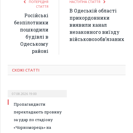
ПОПЕРЕДНЯ
НАСТУПНА СТАТТЯ
СТАТТЯ
В Одеській області
Російські
прикордонники
безпілотники
виявили канал
пошкодили
незаконного виїзду
будівлі в
військовозобв’язаних
Одеському
районі
СХОЖІ СТАТТІ
07.08.2026 19:00
Пропагандисти
перекладають провину
за удар по стадіону
«Чорноморець» на