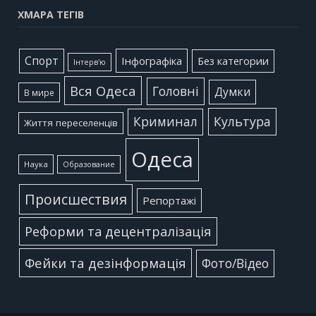
ХМАРА ТЕГІВ
Cпорт
Інфографіка
Без категории
Інтерв'ю
Вся Одеса
Головні
Думки
В мире
Культура
Криминал
Життя переселенців
Одеса
Наука
Образование
Происшествия
Репортажі
Реформи та децентралізація
Фейки та дезінформація
Фото/Відео