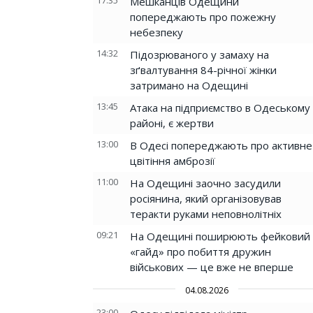
17:35
Мешканців Одещини
попереджають про пожежну
небезпеку
14:32
Підозрюваного у замаху на
зґвалтування 84-річної жінки
затримано на Одещині
13:45
Атака на підприємство в Одеському
районі, є жертви
13:00
В Одесі попереджають про активне
цвітіння амброзії
11:00
На Одещині заочно засудили
росіянина, який організовував
теракти руками неповнолітніх
09:21
На Одещині поширюють фейковий
«гайд» про побиття дружин
військових — це вже не вперше
04.08.2026
23:00