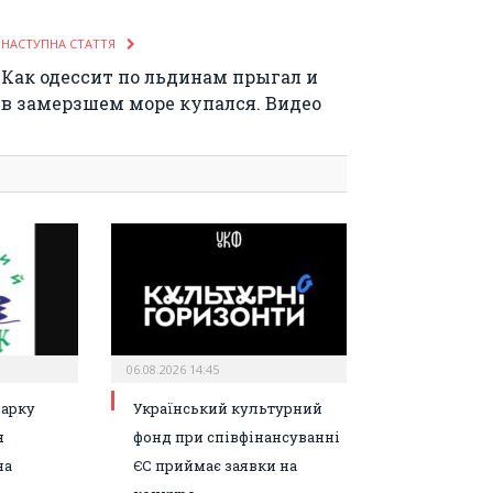
НАСТУПНА СТАТТЯ
Как одессит по льдинам прыгал и
в замерзшем море купался. Видео
06.08.2026 14:45
парку
Український культурний
я
фонд при співфінансуванні
на
ЄС приймає заявки на