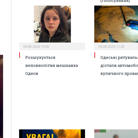
(голосування)
06.08.2026 13:00
06.08.2026 11:28
Розшукується
Одеські рятувал
неповнолітня мешканка
дістали автомобі
Одеси
вуличного прова