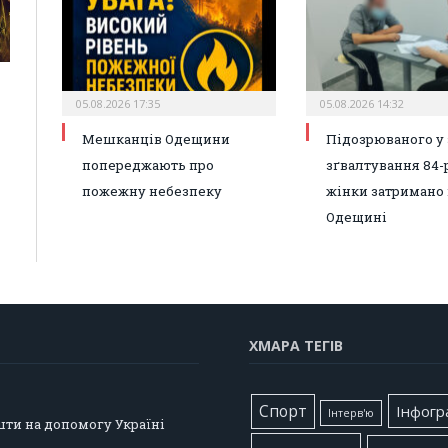
05.08.2026 17:35
05.08.2026 14:32
Мешканців Одещини
Підозрюваного у 
попереджають про
зґвалтування 84-
пожежну небезпеку
жінки затримано 
Одещині
ХМАРА ТЕГІВ
Cпорт
Інфогр
Інтерв'ю
шти на допомогу Україні