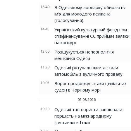
16:40
В Одеському зоопарку обирають
ім’я для молодого пелікана
(голосування)
14:45
Український культурний фонд при
співфінансуванні ЄС приймає заявки
на конкурс
13:00
Розшукується неповнолітня
мешканка Одеси
11:28
Одеські рятувальники дістали
автомобіль з вуличного провалу
10:05
Ворог продовжує атаки цивільних
суден в Чорному морі
05.08.2026
19:20
Одеські танцюристи завоювали
першість на міжнародному
фестивалі в Італії