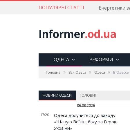
ПОПУЛЯРНІ СТАТТІ
Informer
.od.ua
ОДЕСА
РЕФОРМИ
»
»
»
Головна
Вся Одеса
Одеса
В Одессе
НОВИНИ ОДЕСИ
ГОЛОВНІ
06.08.2026
17:20
Одеса долучиться до заходу
«Шаную Воїнів, біжу за Героїв
України»