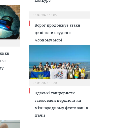
конкурс
06.08.2026 10:05
Ворог продовжує атаки
цивільних суден в
Чорному морі
ьники
ль з
лу
05.08.2026 19:20
Одеські танцюристи
завоювали першість на
міжнародному фестивалі в
Італії