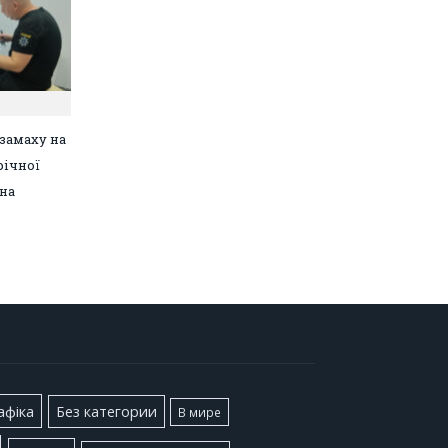
замаху на
річної
на
афіка
Без категории
В мире