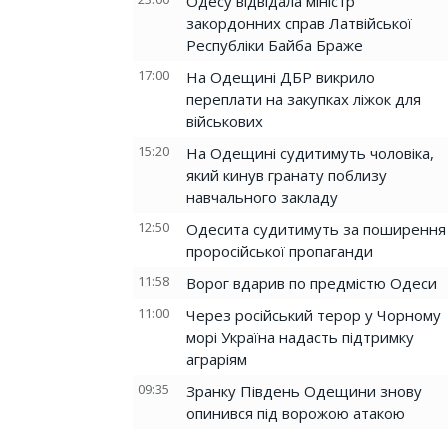
Одесу відвідала міністр
закордонних справ Латвійської
Республіки Байба Браже
17:00
На Одещині ДБР викрило
переплати на закупках ліжок для
військових
15:20
На Одещині судитимуть чоловіка,
який кинув гранату поблизу
навчального закладу
12:50
Одесита судитимуть за поширення
проросійської пропаганди
11:58
Ворог вдарив по предмістю Одеси
11:00
Через російський терор у Чорному
морі Україна надасть підтримку
аграріям
09:35
Зранку Південь Одещини знову
опинився під ворожою атакою