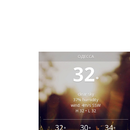
ОДЕССА
32
°
clear sky
37% humidity
wind: 4m/s SSW
H 32 • L 32
32
30
34
°
°
°