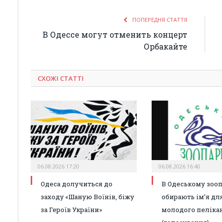
ПОПЕРЕДНЯ СТАТТЯ
В Одессе могут отменить концерт
Орбакайте
СХОЖІ СТАТТІ
06.08.2026 17:20
06.08.2026 16:40
Одеса долучиться до
В Одеському зоо
заходу «Шаную Воїнів, біжу
обирають ім’я дл
за Героїв України»
молодого пеліка