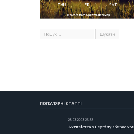
THU
FRI
SAT
Weather from OpenWeatherMap
ПОПУЛЯРНІ СТАТТІ
28.03.2023 23:55
Активістка з Берліну збирає ко