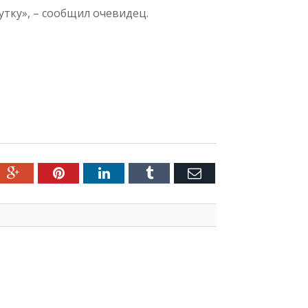
утку», – сообщил очевидец.
ter
Google+
Pinterest
LinkedIn
Tumblr
Емейл