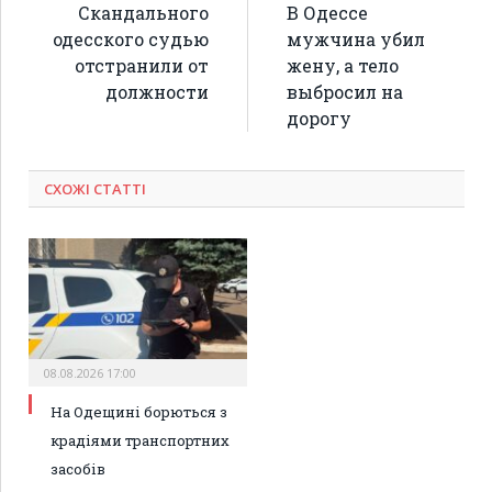
Скандального
В Одессе
одесского судью
мужчина убил
отстранили от
жену, а тело
должности
выбросил на
дорогу
СХОЖІ СТАТТІ
08.08.2026 17:00
На Одещині борються з
крадіями транспортних
засобів