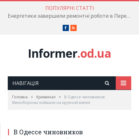
ПОПУЛЯРНІ СТАТТІ
Енергетики завершили ремонтні роботи в Пересипському районі
Facebook
RSS
Informer
.od.ua
НАВІГАЦІЯ
»
»
Головна
Криминал
В Одессе чиновников
Минобороны поймали на крупной взятке
В Одессе чиновников