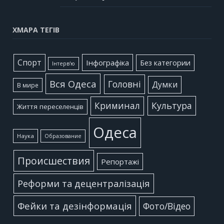
ХМАРА ТЕГІВ
Cпорт
Інфографіка
Без категории
Інтерв'ю
Вся Одеса
Головні
Думки
В мире
Культура
Криминал
Життя переселенців
Одеса
Наука
Образование
Происшествия
Репортажі
Реформи та децентралізація
Фейки та дезінформація
Фото/Відео