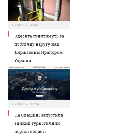
07.08.2026 13:40
Одесита судитимуть за
публічну наругу над
Державним Прапором
України
07.08.2026 11:54
На Одещині запустили
єдиний туристичний
портал області