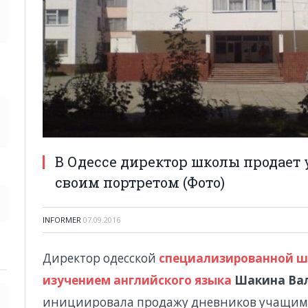
В Одессе директор школы продает
своим портретом (Фото)
INFORMER
07.09.2016
Директор одесской
специализированной ш
изучением английского языка
Шакина Вал
инициировала продажу дневников учащимс