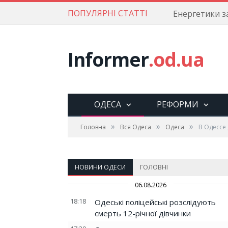
ПОПУЛЯРНІ СТАТТІ
Informer
.od.ua
ОДЕСА
РЕФОРМИ
»
»
»
Головна
Вся Одеса
Одеса
В Одессе
НОВИНИ ОДЕСИ
ГОЛОВНІ
06.08.2026
18:18
Одеські поліцейські розслідують
смерть 12-річної дівчинки