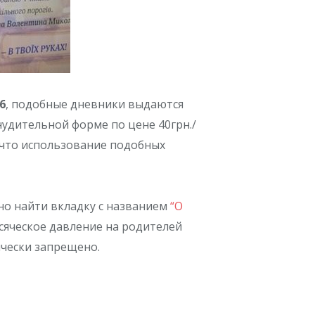
6
,
подобные дневники выдаются
удительной форме по цене 40грн./
 что использование подобных
но найти вкладку с названием
“О
 всяческое давление на родителей
ически запрещено.