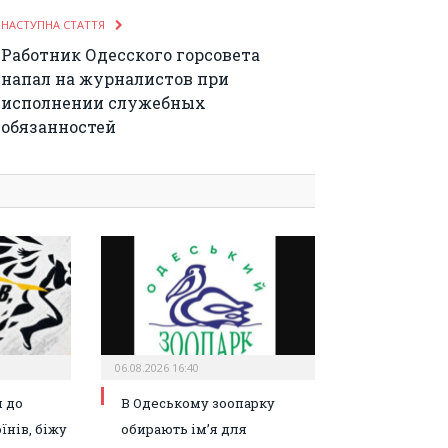
НАСТУПНА СТАТТЯ
Работник Одесского горсовета
напал на журналистов при
исполнении служебных
обязанностей
06.08.2026 16:40
 до
В Одеському зоопарку
їнів, біжу
обирають ім’я для