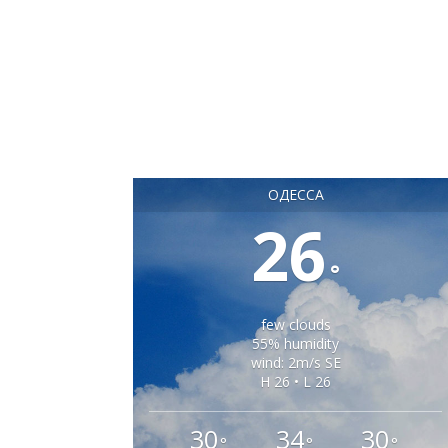
ОДЕССА
26
°
few clouds
55% humidity
wind: 2m/s SE
H 26 • L 26
30
34
30
°
°
°