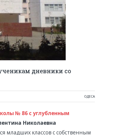
 ученикам дневники со
ОДЕСА
колы № 86 с углубленным
ентина Николаевна
я младших классов с собственным