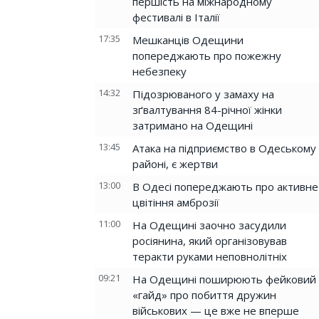
першість на міжнародному
фестивалі в Італії
17:35
Мешканців Одещини
попереджають про пожежну
небезпеку
14:32
Підозрюваного у замаху на
зґвалтування 84-річної жінки
затримано на Одещині
13:45
Атака на підприємство в Одеському
районі, є жертви
13:00
В Одесі попереджають про активне
цвітіння амброзії
11:00
На Одещині заочно засудили
росіянина, який організовував
теракти руками неповнолітніх
09:21
На Одещині поширюють фейковий
«гайд» про побиття дружин
військових — це вже не вперше