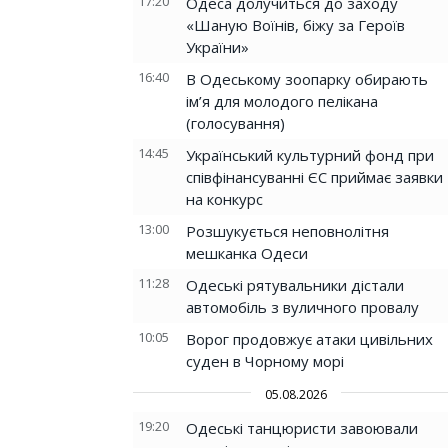
17:20
Одеса долучиться до заходу
«Шаную Воїнів, біжу за Героїв
України»
16:40
В Одеському зоопарку обирають
ім’я для молодого пелікана
(голосування)
14:45
Український культурний фонд при
співфінансуванні ЄС приймає заявки
на конкурс
13:00
Розшукується неповнолітня
мешканка Одеси
11:28
Одеські рятувальники дістали
автомобіль з вуличного провалу
10:05
Ворог продовжує атаки цивільних
суден в Чорному морі
05.08.2026
19:20
Одеські танцюристи завоювали