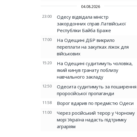
04.08.2026
23:00
Одесу відвідала міністр
закордонних справ Латвійської
Республіки Байба Браже
17:00
На Одещині ДБР викрило
переплати на закупках ліжок для
військових
15:20
На Одещині судитимуть чоловіка,
який кинув гранату поблизу
навчального закладу
12:50
Одесита судитимуть за поширення
проросійської пропаганди
11:58
Ворог вдарив по предмістю Одеси
11:00
Через російський терор у Чорному
морі Україна надасть підтримку
аграріям