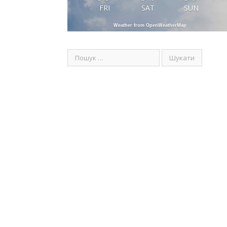
FRI
SAT
SUN
Weather from OpenWeatherMap