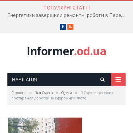
ПОПУЛЯРНІ СТАТТІ
Енергетики завершили ремонтні роботи в Пересипському районі
Facebook
RSS
Informer
.od.ua
НАВІГАЦІЯ
»
»
»
Головна
Вся Одеса
Одеса
В Одессе грузовик
протаранил дорогой внедорожник. Фото