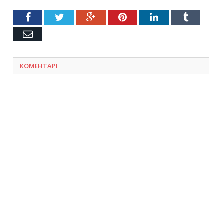
Facebook
Twitter
Google+
Pinterest
LinkedIn
Tumblr
Емейл
КОМЕНТАРІ