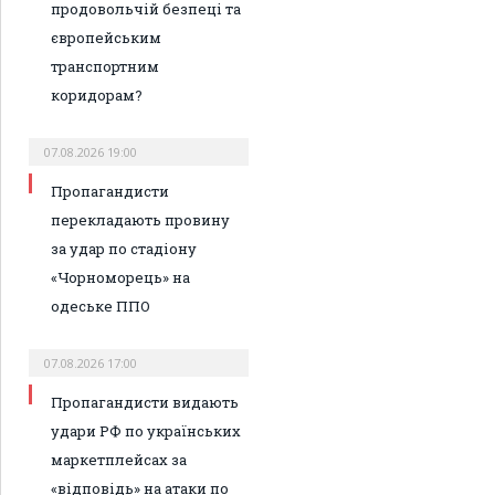
продовольчій безпеці та
європейським
транспортним
коридорам?
07.08.2026 19:00
Пропагандисти
перекладають провину
за удар по стадіону
«Чорноморець» на
одеське ППО
07.08.2026 17:00
Пропагандисти видають
удари РФ по українських
маркетплейсах за
«відповідь» на атаки по