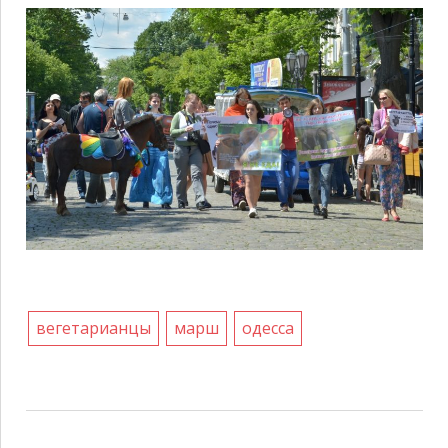
вегетарианцы
марш
одесса