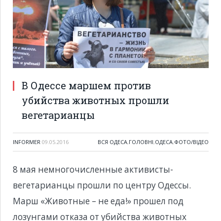
В Одессе маршем против
убийства животных прошли
вегетарианцы
INFORMER
09.05.2016
ВСЯ ОДЕСА
,
ГОЛОВНІ
,
ОДЕСА
,
ФОТО/ВІДЕО
8 мая немногочисленные активисты-
вегетарианцы прошли по центру Одессы.
Марш «Животные – не еда!» прошел под
лозунгами отказа от убийства животных