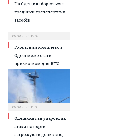
На Одещині борються з
крадіями транспортних
засобів
08.08.2026 15:08
Готельний комплекс в
Одесі може стати
прихистком для ВПО
08.08.2026 11:00
Одещина під ударом: як
атаки на порти
загрожують довкіллю,