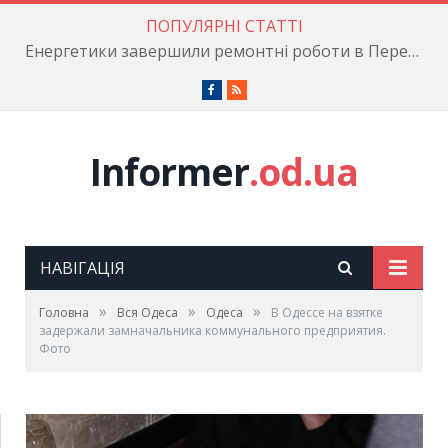
ПОПУЛЯРНІ СТАТТІ
Енергетики завершили ремонтні роботи в Пересипському районі
Facebook
RSS
Informer
.od.ua
НАВІГАЦІЯ
»
»
»
Головна
Вся Одеса
Одеса
В Одессе на взятке
задержали замначальника коммунального предприятия.
Фото