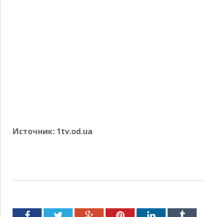
Источник: 1tv.od.ua
Facebook
Twitter
Google+
Pinterest
LinkedIn
Tumblr