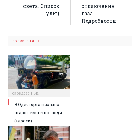
света. Список
отключение
улиц
газа.
Подробности
СХОЖІ СТАТТІ
09.08.2026 11:42
В Одесі організовано
підвоз технічної води
(адреси)