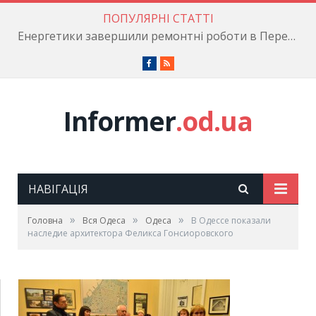
ПОПУЛЯРНІ СТАТТІ
Енергетики завершили ремонтні роботи в Пересипському районі
Facebook
RSS
Informer
.od.ua
НАВІГАЦІЯ
»
»
»
Головна
Вся Одеса
Одеса
В Одессе показали
наследие архитектора Феликса Гонсиоровского