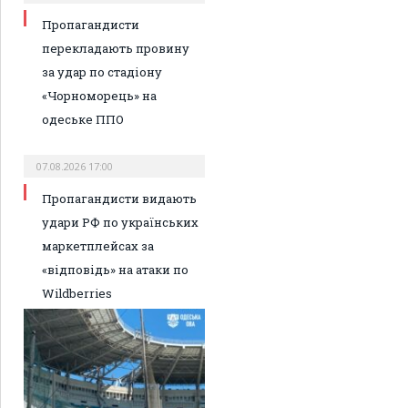
Пропагандисти
перекладають провину
за удар по стадіону
«Чорноморець» на
одеське ППО
07.08.2026 17:00
Пропагандисти видають
удари РФ по українських
маркетплейсах за
«відповідь» на атаки по
Wildberries