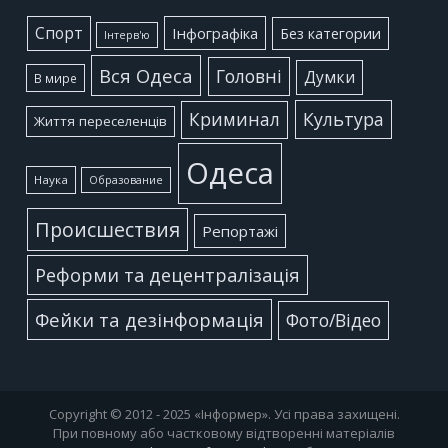
Cпорт
Інфографіка
Без категории
Інтерв'ю
Вся Одеса
Головні
Думки
В мире
Культура
Криминал
Життя переселенців
Одеса
Наука
Образование
Происшествия
Репортажі
Реформи та децентралізація
Фейки та дезінформація
Фото/Відео
Copyright © 2012 - 2025 «Інформер». Усі права захищені.
При повному або частковому відтворенні матеріалів