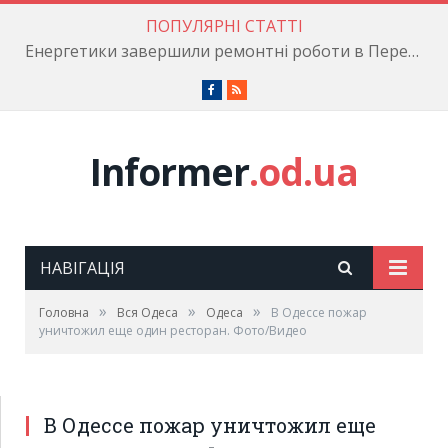
ПОПУЛЯРНІ СТАТТІ
Енергетики завершили ремонтні роботи в Пересипському районі
Facebook
RSS
Informer
.od.ua
НАВІГАЦІЯ
»
»
»
Головна
Вся Одеса
Одеса
В Одессе пожар
уничтожил еще один ресторан. Фото/Видео
В Одессе пожар уничтожил еще