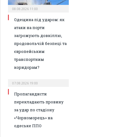
08.08.2026 11:00
Одещина під ударом: як
атаки на порти
загрожують довкіллю,
продовольчій безпеці та
європейським
транспортним
коридорам?
07.08.2026 19:00
Пропагандисти
перекладають провину
за удар по стадіону
«Чорноморець» на
одеське ППО