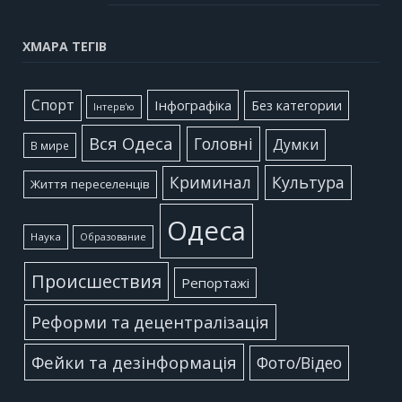
ХМАРА ТЕГІВ
Cпорт
Інфографіка
Без категории
Інтерв'ю
Вся Одеса
Головні
Думки
В мире
Культура
Криминал
Життя переселенців
Одеса
Наука
Образование
Происшествия
Репортажі
Реформи та децентралізація
Фейки та дезінформація
Фото/Відео