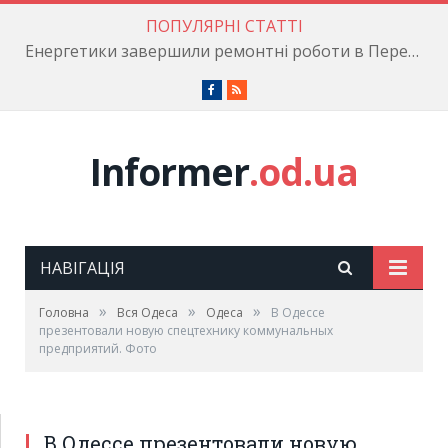
ПОПУЛЯРНІ СТАТТІ
Енергетики завершили ремонтні роботи в Пересипському районі
Facebook
RSS
Informer
.od.ua
НАВІГАЦІЯ
»
»
»
Головна
Вся Одеса
Одеса
В Одессе
презентовали новую спецтехнику коммунальных
предприятий. Фото
В Одессе презентовали новую