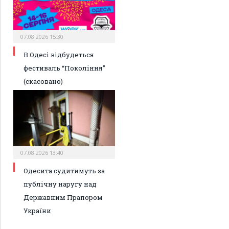
07.08.2026 15:30
В Одесі відбудеться
фестиваль “Покоління”
(скасовано)
07.08.2026 13:40
Одесита судитимуть за
публічну наругу над
Державним Прапором
України