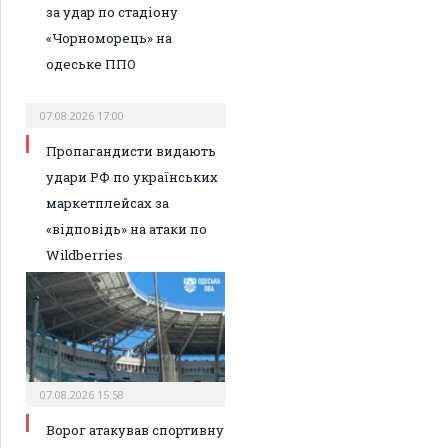
за удар по стадіону
«Чорноморець» на
одеське ППО
07.08.2026 17:00
Пропагандисти видають
удари РФ по українських
маркетплейсах за
«відповідь» на атаки по
Wildberries
07.08.2026 15:58
Ворог атакував спортивну