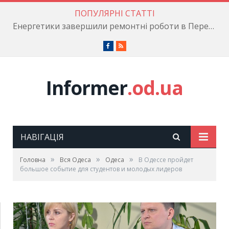
ПОПУЛЯРНІ СТАТТІ
Енергетики завершили ремонтні роботи в Пересипському районі
Facebook
RSS
Informer
.od.ua
НАВІГАЦІЯ
»
»
»
Головна
Вся Одеса
Одеса
В Одессе пройдет
большое событие для студентов и молодых лидеров