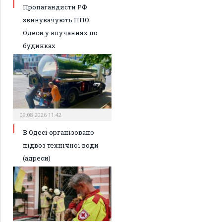
Пропагандисти РФ
звинувачують ППО
Одеси у влучаннях по
будинках
09.08.2026 11:42
В Одесі організовано
підвоз технічної води
(адреси)