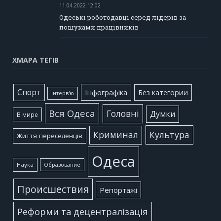
11.04.2022 12:02
Одеські роботодавці серед лідерів за
пошуками працівників
ХМАРА ТЕГІВ
Cпорт
Інфографіка
Без категории
Інтерв'ю
Вся Одеса
Головні
Думки
В мире
Культура
Криминал
Життя переселенців
Одеса
Наука
Образование
Происшествия
Репортажі
Реформи та децентралізація