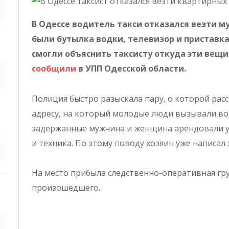
В Одессе водитель такси отказался везти м
были бутылка водки, телевизор и приставка
смогли объяснить таксисту откуда эти вещи
сообщили
в УПП Одесской области.
Полиция быстро разыскала пару, о которой расс
адресу, на который молодые люди вызывали вод
задержанные мужчина и женщина арендовали у 
и техника. По этому поводу хозяин уже написал
На место прибыла следственно-оперативная гру
произошедшего.