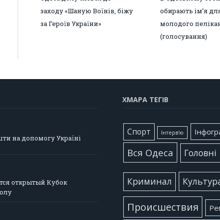
заходу «Шаную Воїнів, біжу
обирають ім’я дл
за Героїв України»
молодого пеліка
(голосування)
ХМАРА ТЕГІВ
Cпорт
Інфогр
Інтерв'ю
шти на допомогу Україні
Вся Одеса
Головні
Культур
Криминал
тся открытый Кубок
болу
Происшествия
Ре