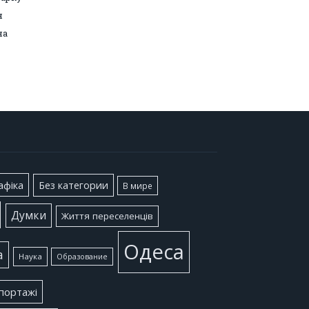
я
на
афіка
Без категории
В мире
Думки
Життя переселенців
Одеса
а
Наука
Образование
портажі