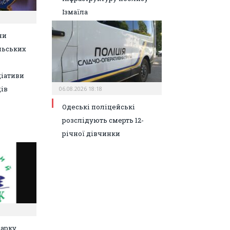
Ізмаїла
ни
льських
ціативи
ів
06.08.2026 18:18
Одеські поліцейські
розслідують смерть 12-
річної дівчинки
парку