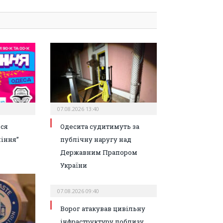
07.08.2026 13:40
ься
Одесита судитимуть за
іння”
публічну наругу над
Державним Прапором
України
07.08.2026 09:40
Ворог атакував цивільну
інфраструктуру поблизу