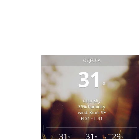
ОДЕССА
31
°
clear sky
39% humidity
wind: 3m/s SE
H 31 • L 31
31
31
29
°
°
°