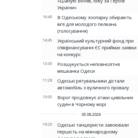
«Шаную Воїнів, біжу за Героїв
України»
16:40
В Одеському зоопарку обирають
ім’я для молодого пелікана
(голосування)
14:45
Український культурний фонд при
співфінансуванні ЄС приймає заявки
на конкурс
13:00
Розшукується неповнолітня
мешканка Одеси
11:28
Одеські рятувальники дістали
автомобіль з вуличного провалу
10:05
Ворог продовжує атаки цивільних
суден в Чорному морі
05.08.2026
19:20
Одеські танцюристи завоювали
першість на міжнародному