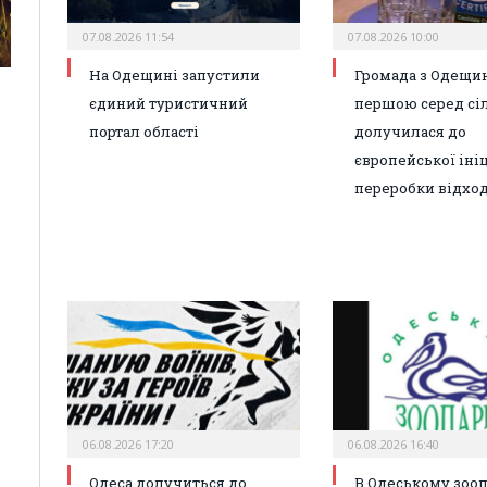
07.08.2026 11:54
07.08.2026 10:00
На Одещині запустили
Громада з Одещи
єдиний туристичний
першою серед сі
портал області
долучилася до
європейської іні
переробки відход
06.08.2026 17:20
06.08.2026 16:40
Одеса долучиться до
В Одеському зоо