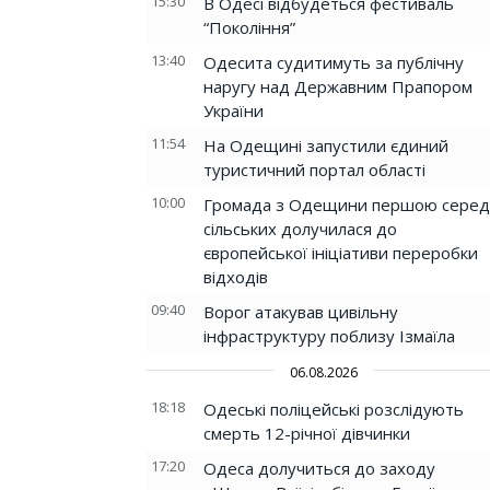
15:30
В Одесі відбудеться фестиваль
“Покоління”
13:40
Одесита судитимуть за публічну
наругу над Державним Прапором
України
11:54
На Одещині запустили єдиний
туристичний портал області
10:00
Громада з Одещини першою серед
сільських долучилася до
європейської ініціативи переробки
відходів
09:40
Ворог атакував цивільну
інфраструктуру поблизу Ізмаїла
06.08.2026
18:18
Одеські поліцейські розслідують
смерть 12-річної дівчинки
17:20
Одеса долучиться до заходу