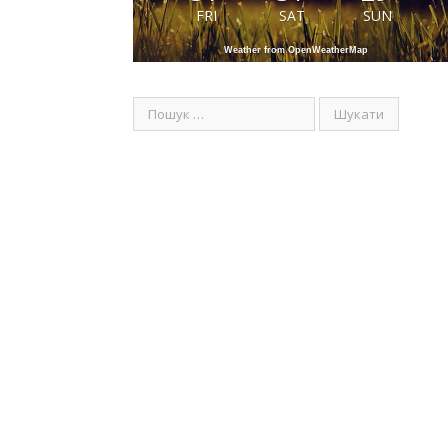
FRI
SAT
SUN
Weather from OpenWeatherMap