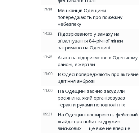
фестивалі в Італії
17:35
Мешканців Одещини
попереджають про пожежну
небезпеку
14:32
Підозрюваного у замаху на
зґвалтування 84-річної жінки
затримано на Одещині
13:45
Атака на підприємство в Одеському
районі, є жертви
13:00
В Одесі попереджають про активне
цвітіння амброзії
11:00
На Одещині заочно засудили
росіянина, який організовував
теракти руками неповнолітніх
09:21
На Одещині поширюють фейковий
«гайд» про побиття дружин
військових — це вже не вперше