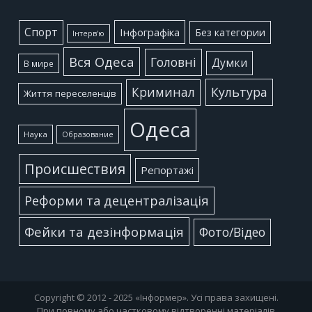
Cпорт
Інфографіка
Без категории
Інтерв'ю
Вся Одеса
Головні
Думки
В мире
Культура
Криминал
Життя переселенців
Одеса
Наука
Образование
Происшествия
Репортажі
Реформи та децентралізація
Фейки та дезінформація
Фото/Відео
Copyright © 2012 - 2025 «Інформер». Усі права захищені.
При повному або частковому відтворенні матеріалів