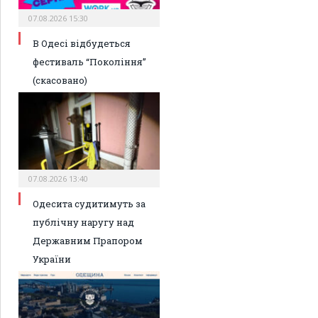
07.08.2026 15:30
В Одесі відбудеться
фестиваль “Покоління”
(скасовано)
07.08.2026 13:40
Одесита судитимуть за
публічну наругу над
Державним Прапором
України