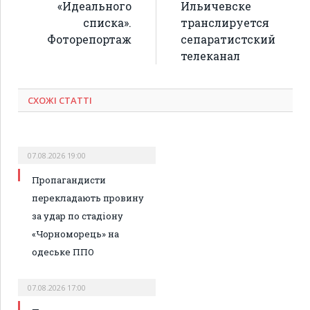
«Идеального
Ильичевске
списка».
транслируется
Фоторепортаж
сепаратистский
телеканал
СХОЖІ СТАТТІ
07.08.2026 19:00
Пропагандисти
перекладають провину
за удар по стадіону
«Чорноморець» на
одеське ППО
07.08.2026 17:00