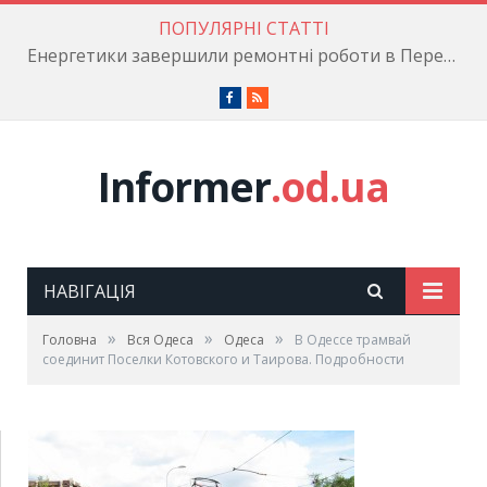
ПОПУЛЯРНІ СТАТТІ
Енергетики завершили ремонтні роботи в Пересипському районі
Facebook
RSS
Informer
.od.ua
НАВІГАЦІЯ
»
»
»
Головна
Вся Одеса
Одеса
В Одессе трамвай
соединит Поселки Котовского и Таирова. Подробности