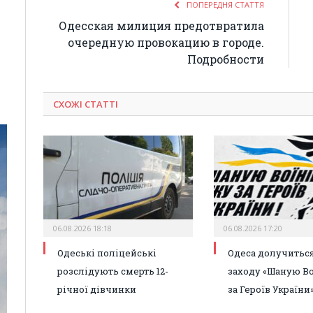
ПОПЕРЕДНЯ СТАТТЯ
Одесская милиция предотвратила
очередную провокацию в городе.
Подробности
СХОЖІ СТАТТІ
06.08.2026 18:18
06.08.2026 17:20
Одеські поліцейські
Одеса долучиться
розслідують смерть 12-
заходу «Шаную Во
річної дівчинки
за Героїв України