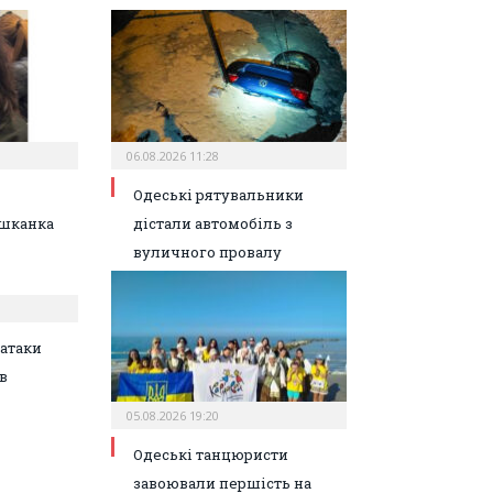
06.08.2026 11:28
Одеські рятувальники
шканка
дістали автомобіль з
вуличного провалу
атаки
в
05.08.2026 19:20
Одеські танцюристи
завоювали першість на