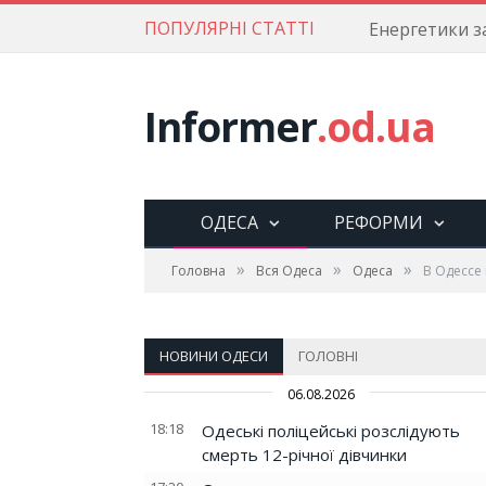
ПОПУЛЯРНІ СТАТТІ
Informer
.od.ua
ОДЕСА
РЕФОРМИ
»
»
»
Головна
Вся Одеса
Одеса
В Одессе
НОВИНИ ОДЕСИ
ГОЛОВНІ
06.08.2026
18:18
Одеські поліцейські розслідують
смерть 12-річної дівчинки