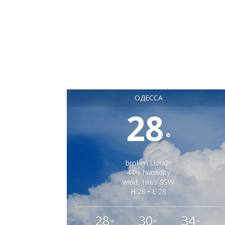
ОДЕССА
28
°
broken clouds
44% humidity
wind: 1m/s SSW
H 28 • L 28
28
30
34
°
°
°