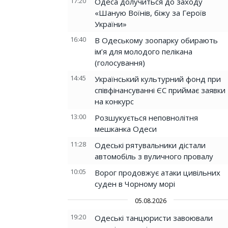
17:20
Одеса долучиться до заходу
«Шаную Воїнів, біжу за Героїв
України»
16:40
В Одеському зоопарку обирають
ім’я для молодого пелікана
(голосування)
14:45
Український культурний фонд при
співфінансуванні ЄС приймає заявки
на конкурс
13:00
Розшукується неповнолітня
мешканка Одеси
11:28
Одеські рятувальники дістали
автомобіль з вуличного провалу
10:05
Ворог продовжує атаки цивільних
суден в Чорному морі
05.08.2026
19:20
Одеські танцюристи завоювали