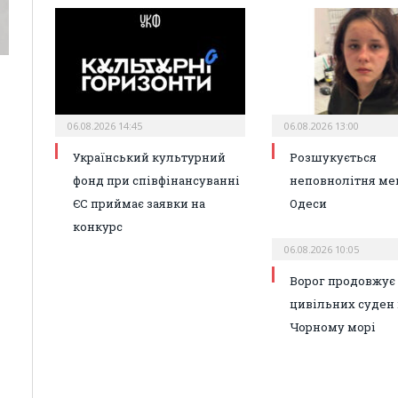
06.08.2026 14:45
06.08.2026 13:00
Український культурний
Розшукується
фонд при співфінансуванні
неповнолітня ме
ЄС приймає заявки на
Одеси
конкурс
06.08.2026 10:05
Ворог продовжує 
цивільних суден 
Чорному морі