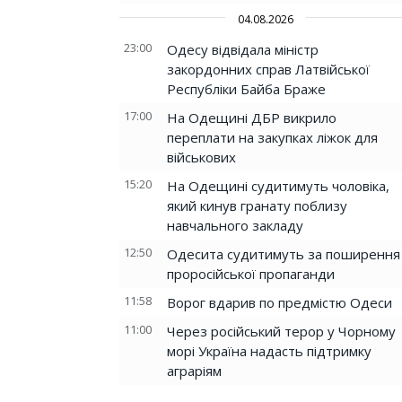
04.08.2026
23:00
Одесу відвідала міністр
закордонних справ Латвійської
Республіки Байба Браже
17:00
На Одещині ДБР викрило
переплати на закупках ліжок для
військових
15:20
На Одещині судитимуть чоловіка,
який кинув гранату поблизу
навчального закладу
12:50
Одесита судитимуть за поширення
проросійської пропаганди
11:58
Ворог вдарив по предмістю Одеси
11:00
Через російський терор у Чорному
морі Україна надасть підтримку
аграріям