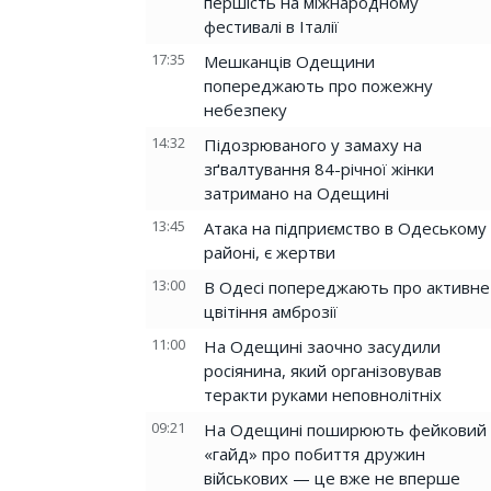
першість на міжнародному
фестивалі в Італії
17:35
Мешканців Одещини
попереджають про пожежну
небезпеку
14:32
Підозрюваного у замаху на
зґвалтування 84-річної жінки
затримано на Одещині
13:45
Атака на підприємство в Одеському
районі, є жертви
13:00
В Одесі попереджають про активне
цвітіння амброзії
11:00
На Одещині заочно засудили
росіянина, який організовував
теракти руками неповнолітніх
09:21
На Одещині поширюють фейковий
«гайд» про побиття дружин
військових — це вже не вперше