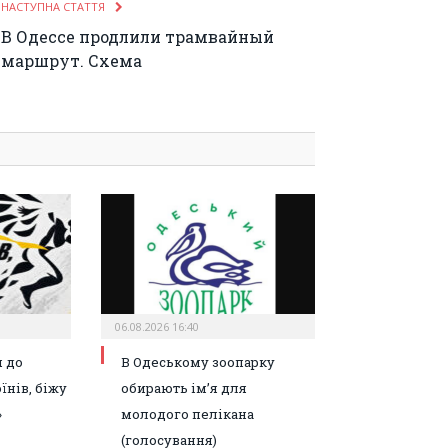
НАСТУПНА СТАТТЯ
В Одессе продлили трамвайный
маршрут. Схема
06.08.2026 16:40
 до
В Одеському зоопарку
їнів, біжу
обирають ім’я для
»
молодого пелікана
(голосування)