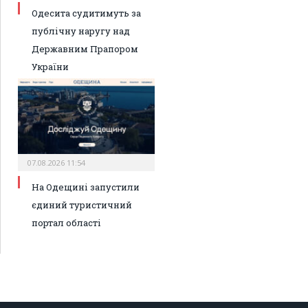
Одесита судитимуть за
публічну наругу над
Державним Прапором
України
07.08.2026 11:54
На Одещині запустили
єдиний туристичний
портал області