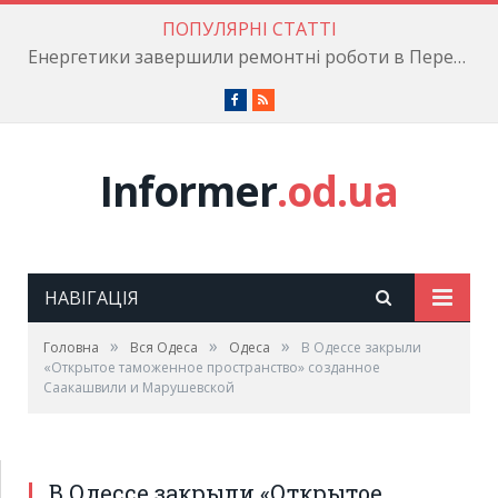
ПОПУЛЯРНІ СТАТТІ
Енергетики завершили ремонтні роботи в Пересипському районі
Facebook
RSS
Informer
.od.ua
НАВІГАЦІЯ
»
»
»
Головна
Вся Одеса
Одеса
В Одессе закрыли
«Открытое таможенное пространство» созданное
Саакашвили и Марушевской
В Одессе закрыли «Открытое