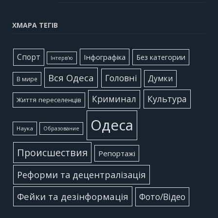
ХМАРА ТЕГІВ
Cпорт
Інфографіка
Без категории
Інтерв'ю
Вся Одеса
Головні
Думки
В мире
Культура
Криминал
Життя переселенців
Одеса
Наука
Образование
Происшествия
Репортажі
Реформи та децентралізація
Фейки та дезінформація
Фото/Відео