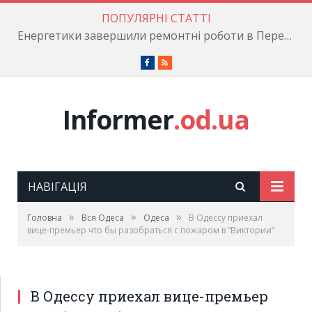
ПОПУЛЯРНІ СТАТТІ
Енергетики завершили ремонтні роботи в Пересипському районі
Facebook
RSS
Informer
.od.ua
НАВІГАЦІЯ
»
»
»
Головна
Вся Одеса
Одеса
В Одессу приехал
вице-премьер что бы разобраться с пожаром в “Виктории”
В Одессу приехал вице-премьер