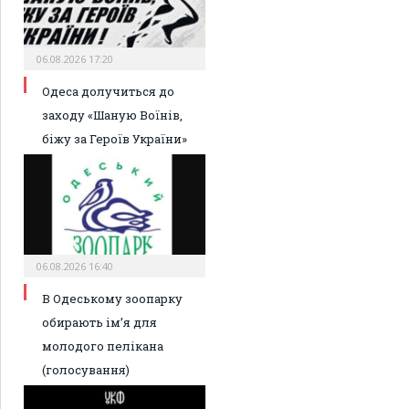
06.08.2026 17:20
Одеса долучиться до
заходу «Шаную Воїнів,
біжу за Героїв України»
06.08.2026 16:40
В Одеському зоопарку
обирають ім’я для
молодого пелікана
(голосування)