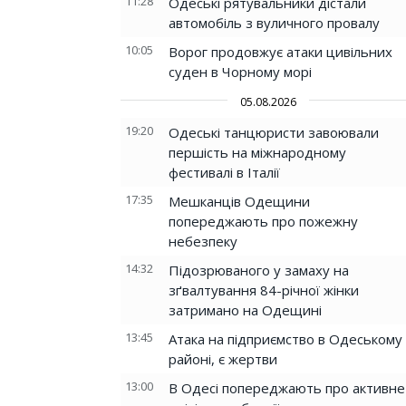
11:28
Одеські рятувальники дістали
автомобіль з вуличного провалу
10:05
Ворог продовжує атаки цивільних
суден в Чорному морі
05.08.2026
19:20
Одеські танцюристи завоювали
першість на міжнародному
фестивалі в Італії
17:35
Мешканців Одещини
попереджають про пожежну
небезпеку
14:32
Підозрюваного у замаху на
зґвалтування 84-річної жінки
затримано на Одещині
13:45
Атака на підприємство в Одеському
районі, є жертви
13:00
В Одесі попереджають про активне