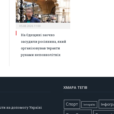
05.08.2026 11:00
На Одещині заочно
засудили росіянина, який
організовував теракти
руками неповнолітніх
ХМАРА ТЕГІВ
Cпорт
Інфогр
Інтерв'ю
шти на допомогу Україні