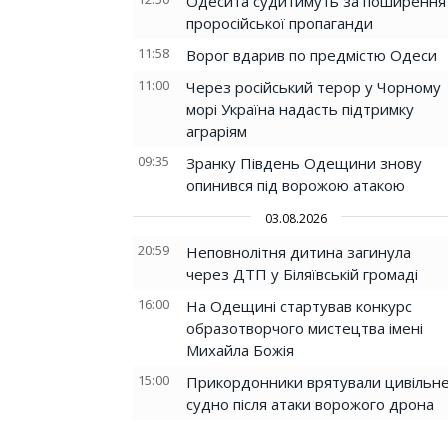
Одесита судитимуть за поширення
проросійської пропаганди
11:58
Ворог вдарив по предмістю Одеси
11:00
Через російський терор у Чорному
морі Україна надасть підтримку
аграріям
09:35
Зранку Південь Одещини знову
опинився під ворожою атакою
03.08.2026
20:59
Неповнолітня дитина загинула
через ДТП у Біляївській громаді
16:00
На Одещині стартував конкурс
образотворчого мистецтва імені
Михайла Божія
15:00
Прикордонники врятували цивільн
судно після атаки ворожого дрона