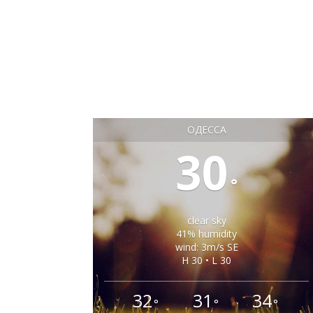
ОДЕССА
30
°
clear sky
41% humidity
wind: 3m/s SE
H 30 • L 30
32
31
34
°
°
°