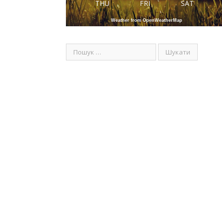
THU
FRI
SAT
Weather from OpenWeatherMap