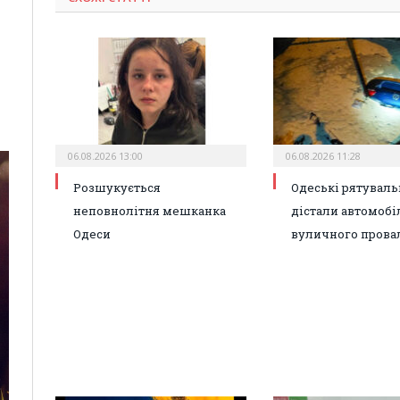
06.08.2026 13:00
06.08.2026 11:28
Розшукується
Одеські рятувал
неповнолітня мешканка
дістали автомобі
Одеси
вуличного прова