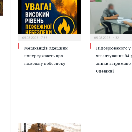
05.08.2026 17:35
05.08.2026 14:32
Мешканців Одещини
Підозрюваного у 
попереджають про
зґвалтування 84-
пожежну небезпеку
жінки затримано 
Одещині