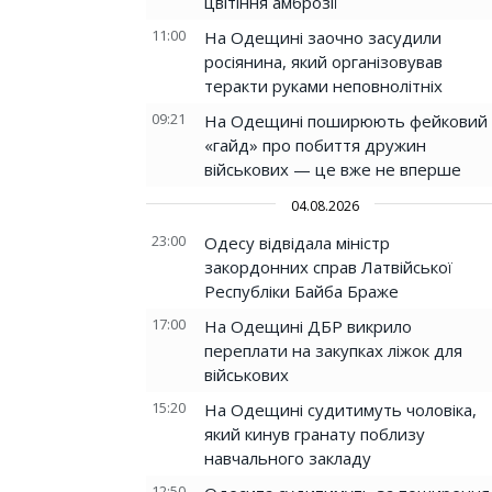
цвітіння амброзії
11:00
На Одещині заочно засудили
росіянина, який організовував
теракти руками неповнолітніх
09:21
На Одещині поширюють фейковий
«гайд» про побиття дружин
військових — це вже не вперше
04.08.2026
23:00
Одесу відвідала міністр
закордонних справ Латвійської
Республіки Байба Браже
17:00
На Одещині ДБР викрило
переплати на закупках ліжок для
військових
15:20
На Одещині судитимуть чоловіка,
який кинув гранату поблизу
навчального закладу
12:50