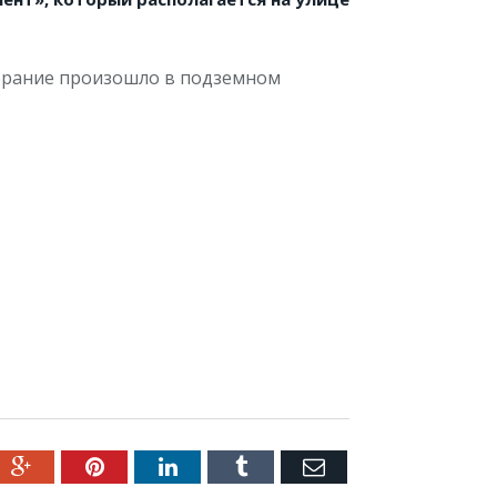
горание произошло в подземном
ter
Google+
Pinterest
LinkedIn
Tumblr
Емейл