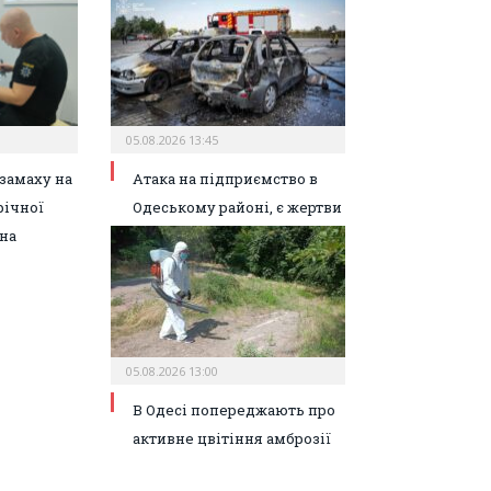
05.08.2026 13:45
замаху на
Атака на підприємство в
річної
Одеському районі, є жертви
на
05.08.2026 13:00
В Одесі попереджають про
активне цвітіння амброзії