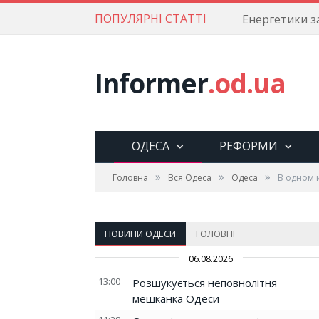
ПОПУЛЯРНІ СТАТТІ
Informer
.od.ua
ОДЕСА
РЕФОРМИ
»
»
»
Головна
Вся Одеса
Одеса
В одном 
НОВИНИ ОДЕСИ
ГОЛОВНІ
06.08.2026
13:00
Розшукується неповнолітня
мешканка Одеси