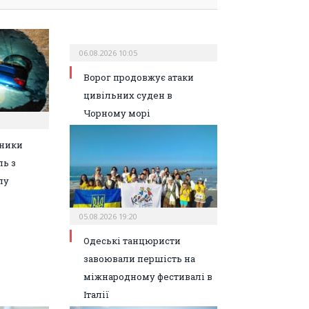
06.08.2026 10:05
Ворог продовжує атаки
цивільних суден в
Чорному морі
ьники
ль з
лу
05.08.2026 19:20
Одеські танцюристи
завоювали першість на
міжнародному фестивалі в
Італії