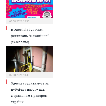
07.08.2026 15:30
В Одесі відбудеться
фестиваль “Покоління”
(скасовано)
07.08.2026 13:40
Одесита судитимуть за
публічну наругу над
Державним Прапором
України