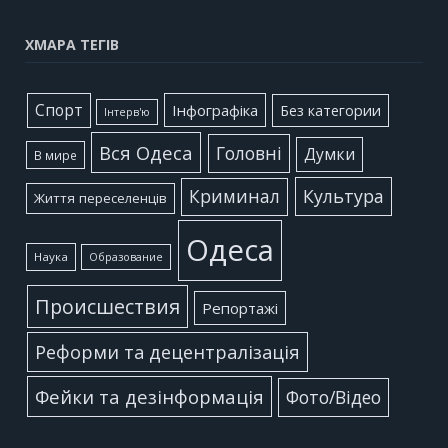
ХМАРА ТЕГІВ
Cпорт
Інфографіка
Без категории
Інтерв'ю
Вся Одеса
Головні
Думки
В мире
Культура
Криминал
Життя переселенців
Одеса
Наука
Образование
Происшествия
Репортажі
Реформи та децентралізація
Фейки та дезінформація
Фото/Відео