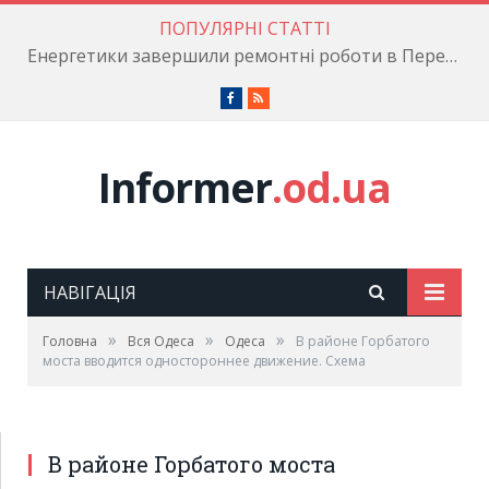
ПОПУЛЯРНІ СТАТТІ
Енергетики завершили ремонтні роботи в Пересипському районі
Facebook
RSS
Informer
.od.ua
НАВІГАЦІЯ
»
»
»
Головна
Вся Одеса
Одеса
В районе Горбатого
моста вводится одностороннее движение. Схема
В районе Горбатого моста