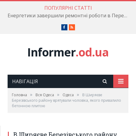
ПОПУЛЯРНІ СТАТТІ
Енергетики завершили ремонтні роботи в Пересипському районі
Facebook
RSS
Informer
.od.ua
НАВІГАЦІЯ
»
»
»
Головна
Вся Одеса
Одеса
В Ширяєве
Березівського району врятували чоловіка, якого привалило
бетонною плитою
В Ширяєве Березівського району