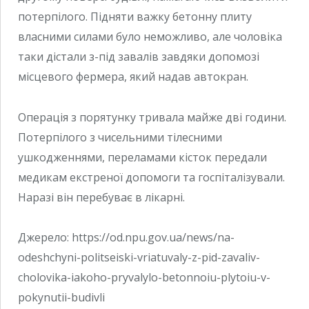
потерпілого. Підняти важку бетонну плиту
власними силами було неможливо, але чоловіка
таки дістали з-під завалів завдяки допомозі
місцевого фермера, який надав автокран.
Операція з порятунку тривала майже дві години.
Потерпілого з чисельними тілесними
ушкодженнями, переламами кісток передали
медикам екстреної допомоги та госпіталізували.
Наразі він перебуває в лікарні.
Джерело: https://od.npu.gov.ua/news/na-
odeshchyni-politseiski-vriatuvaly-z-pid-zavaliv-
cholovika-iakoho-pryvalylo-betonnoiu-plytoiu-v-
pokynutii-budivli