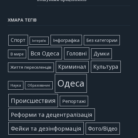
ХМАРА ТЕГІВ
Cпорт
Інфографіка
Без категории
Інтерв'ю
Вся Одеса
Головні
Думки
В мире
Культура
Криминал
Життя переселенців
Одеса
Наука
Образование
Происшествия
Репортажі
Реформи та децентралізація
Фейки та дезінформація
Фото/Відео