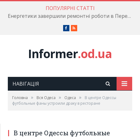
ПОПУЛЯРНІ СТАТТІ
Енергетики завершили ремонтні роботи в Пересипському районі
Facebook
RSS
Informer
.od.ua
НАВІГАЦІЯ
»
»
»
Головна
Вся Одеса
Одеса
В центре Одессы
футбольные фаны устроили драку в ресторане
В центре Одессы футбольные