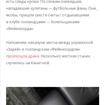
есть следы крови. По словам очевидцев,
нападавшие хулиганы — футбольные фаны. Они,
якобы, пришли свести счеты с отдыхавшими
в клубе голландцами — болельщиками
«Фейеноорда».
Напомним, накануне матча между украинской
«Зарей» и голландским «Фейеноордом»
произошла драка
. Несколько жестких стычек
случились на Канатной.