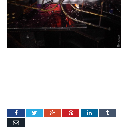
Facebook
Twitter
Google+
Pinterest
LinkedIn
Tumblr
Емейл