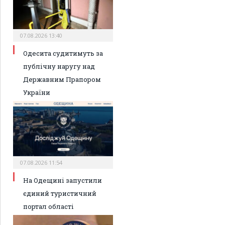
07.08.2026 13:40
Одесита судитимуть за
публічну наругу над
Державним Прапором
України
07.08.2026 11:54
На Одещині запустили
єдиний туристичний
портал області