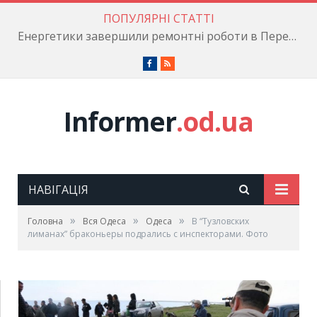
ПОПУЛЯРНІ СТАТТІ
Енергетики завершили ремонтні роботи в Пересипському районі
Facebook
RSS
Informer
.od.ua
НАВІГАЦІЯ
»
»
»
Головна
Вся Одеса
Одеса
В “Тузловских
лиманах” браконьеры подрались с инспекторами. Фото