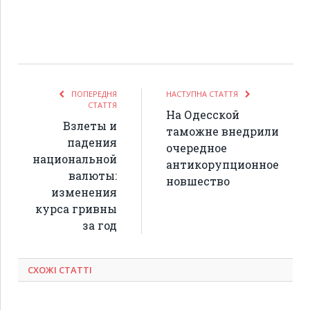
ПОПЕРЕДНЯ
НАСТУПНА СТАТТЯ
СТАТТЯ
На Одесской
Взлеты и
таможне внедрили
падения
очередное
национальной
антикорупционное
валюты:
новшество
изменения
курса гривны
за год
СХОЖІ СТАТТІ