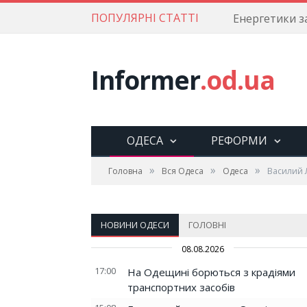
ПОПУЛЯРНІ СТАТТІ
Informer
.od.ua
ОДЕСА
РЕФОРМИ
»
»
»
Головна
Вся Одеса
Одеса
Василий 
НОВИНИ ОДЕСИ
ГОЛОВНІ
08.08.2026
17:00
На Одещині борються з крадіями
транспортних засобів