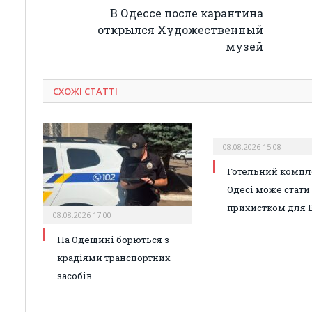
В Одессе после карантина
открылся Художественный
музей
СХОЖІ СТАТТІ
08.08.2026 15:08
Готельний компл
Одесі може стати
прихистком для 
08.08.2026 17:00
На Одещині борються з
крадіями транспортних
засобів