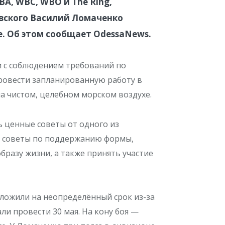
BA, WBC, WBO и The Ring,
овского Василий Ломаченко
е.
Об этом сообщает ОdessaNews.
 с соблюдением требований по
ровести запланированную работу в
а чистом, целебном морском воздухе.
 ценные советы от одного из
ь советы по поддержанию формы,
разу жизни, а также принять участие
ложили на неопределённый срок из-за
ли провести 30 мая. На кону боя —