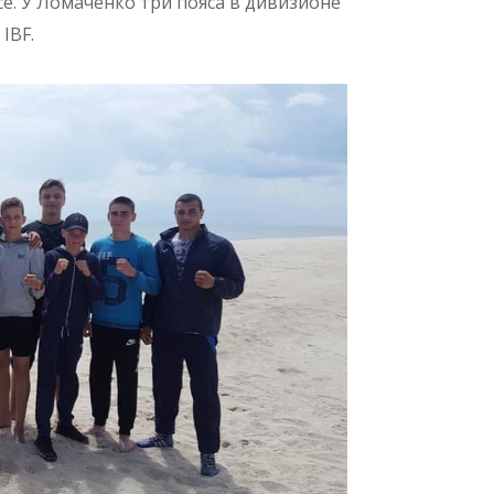
се. У Ломаченко три пояса в дивизионе
IBF.