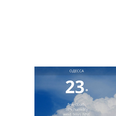
ОДЕССА
23
°
few clouds
58% humidity
wind: 9m/s NNE