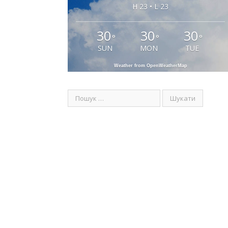
H 23 • L 23
30
30
30
°
°
°
SUN
MON
TUE
Weather from OpenWeatherMap