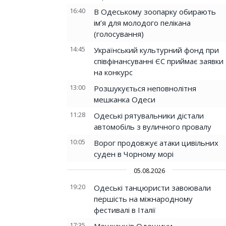
16:40
В Одеському зоопарку обирають
ім’я для молодого пелікана
(голосування)
14:45
Український культурний фонд при
співфінансуванні ЄС приймає заявки
на конкурс
13:00
Розшукується неповнолітня
мешканка Одеси
11:28
Одеські рятувальники дістали
автомобіль з вуличного провалу
10:05
Ворог продовжує атаки цивільних
суден в Чорному морі
05.08.2026
19:20
Одеські танцюристи завоювали
першість на міжнародному
фестивалі в Італії
17:35