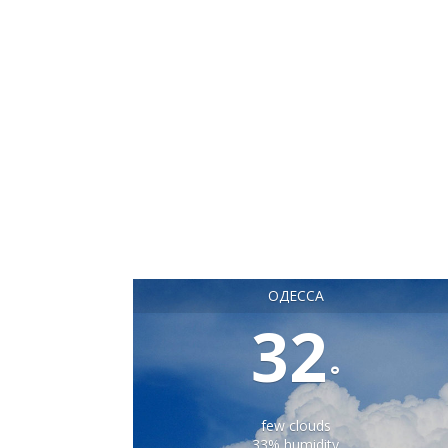
ОДЕССА
32
°
few clouds
33% humidity