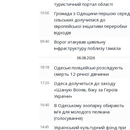
туристичний портал області
10:00
Громада з Одещини першою серед
сільських долучилася до
європейської ініціативи переробки
відходів
09:40
Ворог атакував цивільну
інфраструктуру поблизу Ізмаїла
06.08.2026
18:18
Одеські поліцейські розслідують
смерть 12-річної дівчинки
17:20
Одеса долучиться до заходу
«Шаную Воїнів, біжу за Героїв
України»
16:40
В Одеському зоопарку обирають
ім’я для молодого пелікана
(голосування)
14:45
Український культурний фонд при