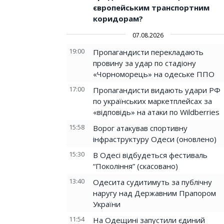
європейським транспортним
коридорам?
07.08.2026
19:00
Пропагандисти перекладають
провину за удар по стадіону
«Чорноморець» на одеське ППО
17:00
Пропагандисти видають удари РФ
по українських маркетплейсах за
«відповідь» на атаки по Wildberries
15:58
Ворог атакував спортивну
інфраструктуру Одеси (оновлено)
15:30
В Одесі відбудеться фестиваль
“Покоління” (скасовано)
13:40
Одесита судитимуть за публічну
наругу над Державним Прапором
України
11:54
На Одещині запустили єдиний