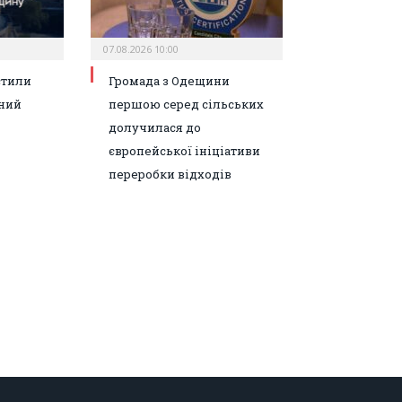
07.08.2026 10:00
стили
Громада з Одещини
ний
першою серед сільських
долучилася до
європейської ініціативи
переробки відходів