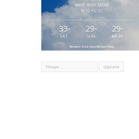
wind: 4m/s NNW
H 32 • L 32
33
29
29
°
°
°
SAT
SUN
MON
Weather from OpenWeatherMap