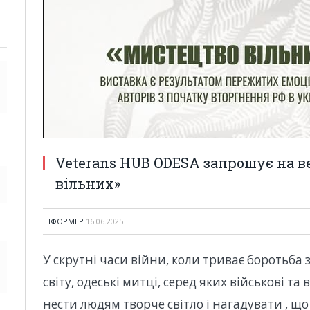
Veterans HUB ODESA запрошує на в
вільних»
ІНФОРМЕР
16.06.2025
У скрутні часи війни, коли триває боротьба 
світу, одеські митці, серед яких військові т
нести людям творче світло і нагадувати , що