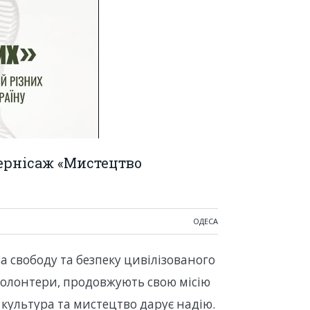
ернісаж «Мистецтво
ОДЕСА
за свободу та безпеку цивілізованого
а волонтери, продовжують свою місію
 культура та мистецтво дарує надію.