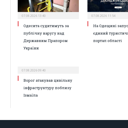
07.08.2026 13:40
07.08.2026 11:54
Одесита судитимуть за
На Одещині запу
публічну наругу над
єдиний туристич
Державним Прапором
портал області
України
07.08.2026 09:40
Ворог атакував цивільну
інфраструктуру поблизу
Ізмаїла