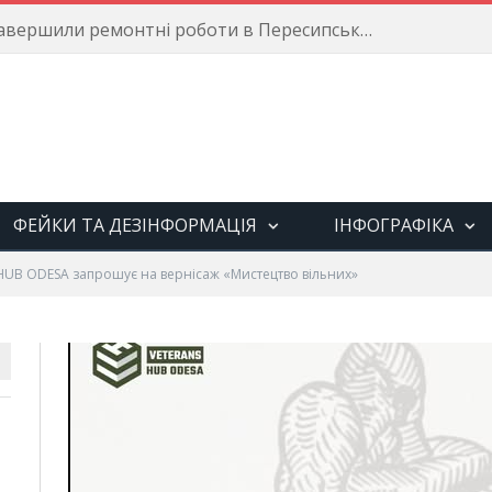
Енергетики завершили ремонтні роботи в Пересипському районі
ФЕЙКИ ТА ДЕЗІНФОРМАЦІЯ
ІНФОГРАФІКА
 HUB ODESA запрошує на вернісаж «Мистецтво вільних»