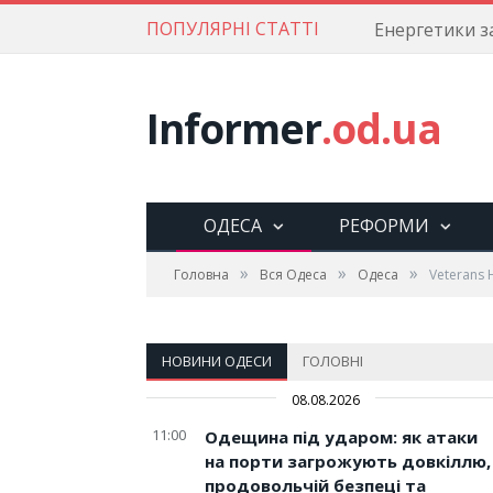
ПОПУЛЯРНІ СТАТТІ
Informer
.od.ua
ОДЕСА
РЕФОРМИ
»
»
»
Головна
Вся Одеса
Одеса
Veterans
НОВИНИ ОДЕСИ
ГОЛОВНІ
08.08.2026
11:00
Одещина під ударом: як атаки
на порти загрожують довкіллю,
продовольчій безпеці та