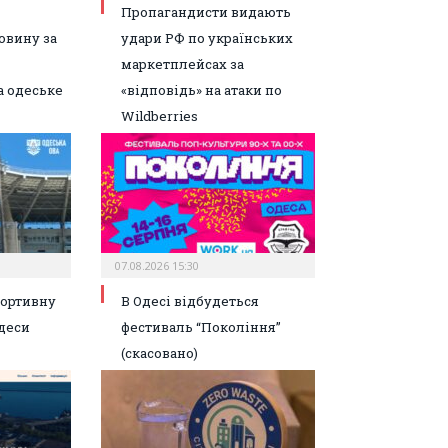
Пропагандисти видають
овину за
удари РФ по українських
маркетплейсах за
а одеське
«відповідь» на атаки по
Wildberries
07.08.2026 15:30
портивну
В Одесі відбудеться
деси
фестиваль “Покоління”
(скасовано)