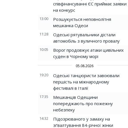
співфінансуванні ЄС приймає заявки
на конкурс
13:00
Розшукується неповнолітня
мешканка Одеси
11:28
Одеські рятувальники дістали
автомобіль з вуличного провалу
10:05
Ворог продовжує атаки цивільних
суден в Чорному морі
05.08.2026
19:20
Одеські танцюристи завоювали
першість на міжнародному
фестивалі в Італії
17:35
Мешканців Одещини
попереджають про пожежну
небезпеку
14:32
Підозрюваного у замаху на
зґвалтування 84-річної жінки