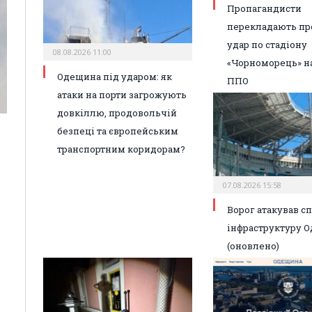
Пропагандисти
перекладають пр
удар по стадіону
08.08.2026 11:00
«Чорноморець» н
Одещина під ударом: як
ППО
атаки на порти загрожують
довкіллю, продовольчій
безпеці та європейським
транспортним коридорам?
07.08.2026 15:58
Ворог атакував с
інфраструктуру О
(оновлено)