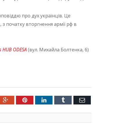
повіддю про дух українців. Це
 з початку вторгнення армії рф в
s HUB ODESA
(вул. Михайла Болтенка, 6)
ter
Google+
Pinterest
LinkedIn
Tumblr
Емейл