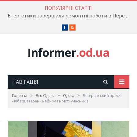
ПОПУЛЯРНІ СТАТТІ
Енергетики завершили ремонтні роботи в Пересипському районі
Facebook
RSS
Informer
.od.ua
НАВІГАЦІЯ
»
»
»
Головна
Вся Одеса
Одеса
Ветеранський проєкт
«КіберВетеран» набирає нових учасників