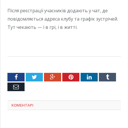
Після реєстрації учасників додають у чат, де
повідомляється адреса клубу та графік зустрічей.
Тут чекають — і в грі, і в житті.
Facebook
Twitter
Google+
Pinterest
LinkedIn
Tumblr
Емейл
КОМЕНТАРІ