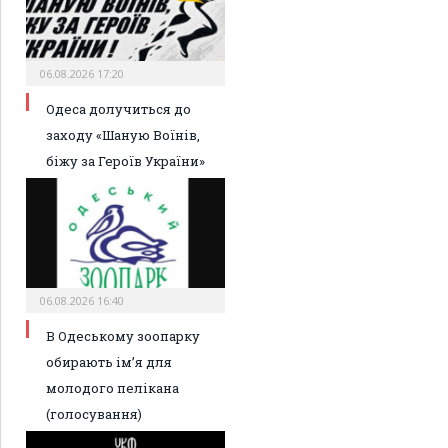
06.08.2026 17:20
Одеса долучиться до
заходу «Шаную Воїнів,
біжу за Героїв України»
06.08.2026 16:40
В Одеському зоопарку
обирають ім’я для
молодого пелікана
(голосування)