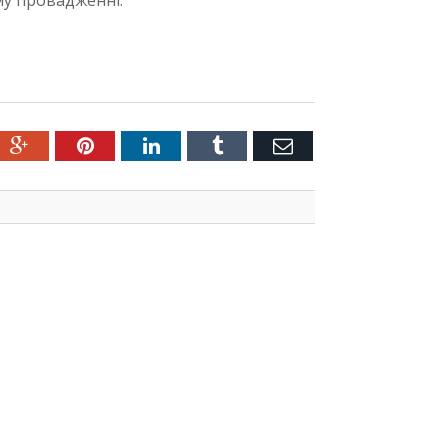
му провадженні.
ter
Google+
Pinterest
LinkedIn
Tumblr
Емейл