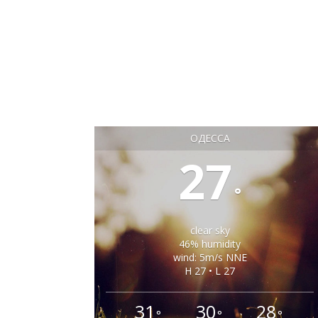
ОДЕССА
27
°
clear sky
46% humidity
wind: 5m/s NNE
H 27 • L 27
31
30
28
°
°
°