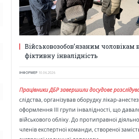
Військовозобов’язаним чоловікам 
фіктивну інвалідність
ІНФОРМЕР
10.06.2026
Працівники ДБР завершили досудове розслідув
слідства, організував оборудку лікар-анесте
оформлення III групи інвалідності, що давал
військового обліку. До протиправної діяльно
членів експертної команди, створеної заміс