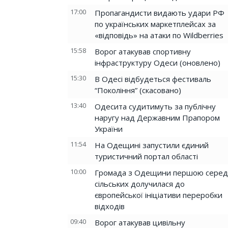
17:00
Пропагандисти видають удари РФ
по українських маркетплейсах за
«відповідь» на атаки по Wildberries
15:58
Ворог атакував спортивну
інфраструктуру Одеси (оновлено)
15:30
В Одесі відбудеться фестиваль
“Покоління” (скасовано)
13:40
Одесита судитимуть за публічну
наругу над Державним Прапором
України
11:54
На Одещині запустили єдиний
туристичний портал області
10:00
Громада з Одещини першою серед
сільських долучилася до
європейської ініціативи переробки
відходів
09:40
Ворог атакував цивільну