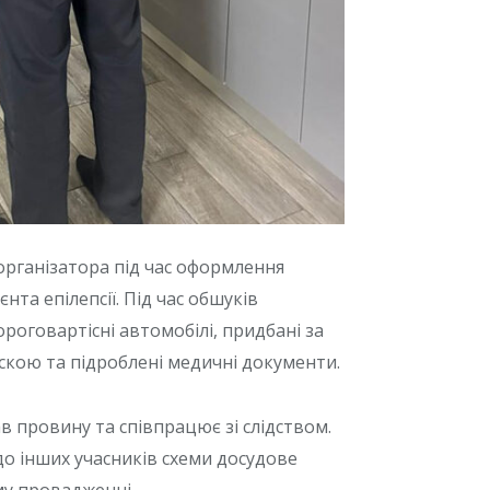
організатора під час оформлення
нта епілепсії. Під час обшуків
роговартісні автомобілі, придбані за
искою та підроблені медичні документи.
в провину та співпрацює зі слідством.
до інших учасників схеми досудове