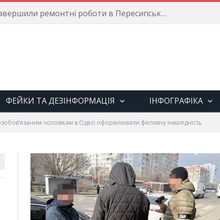
Енергетики завершили ремонтні роботи в Пересипському районі
ФЕЙКИ ТА ДЕЗІНФОРМАЦІЯ
ІНФОГРАФІКА
зобов’язаним чоловікам в Одесі оформлювали фіктивну інвалідність