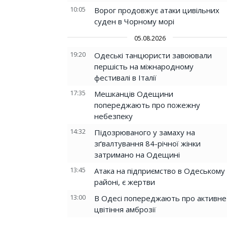
10:05
Ворог продовжує атаки цивільних
суден в Чорному морі
05.08.2026
19:20
Одеські танцюристи завоювали
першість на міжнародному
фестивалі в Італії
17:35
Мешканців Одещини
попереджають про пожежну
небезпеку
14:32
Підозрюваного у замаху на
зґвалтування 84-річної жінки
затримано на Одещині
13:45
Атака на підприємство в Одеському
районі, є жертви
13:00
В Одесі попереджають про активне
цвітіння амброзії