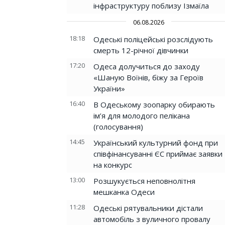
інфраструктуру поблизу Ізмаїла
06.08.2026
18:18
Одеські поліцейські розслідують
смерть 12-річної дівчинки
17:20
Одеса долучиться до заходу
«Шаную Воїнів, біжу за Героїв
України»
16:40
В Одеському зоопарку обирають
ім’я для молодого пелікана
(голосування)
14:45
Український культурний фонд при
співфінансуванні ЄС приймає заявки
на конкурс
13:00
Розшукується неповнолітня
мешканка Одеси
11:28
Одеські рятувальники дістали
автомобіль з вуличного провалу