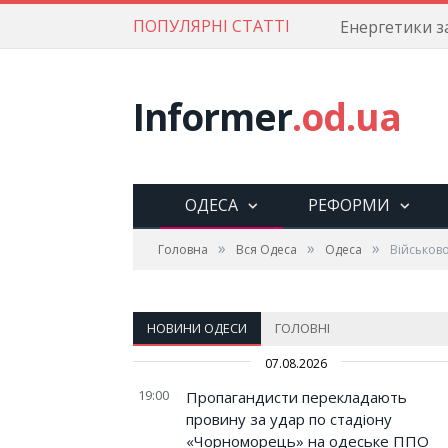
ПОПУЛЯРНІ СТАТТІ
Informer
.od.ua
ОДЕСА
РЕФОРМИ
»
»
»
Головна
Вся Одеса
Одеса
Військово
НОВИНИ ОДЕСИ
ГОЛОВНІ
07.08.2026
19:00
Пропагандисти перекладають
провину за удар по стадіону
«Чорноморець» на одеське ППО