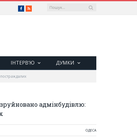
Facebook
RSS
ІНТЕРВ’Ю
ДУМКИ
и постраждалих
і зруйновано адмінбудівлю:
х
ОДЕСА