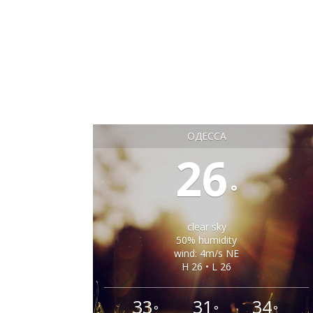
ОДЕССА
26
°
clear sky
50% humidity
wind: 4m/s NE
H 26 • L 26
33
31
34
°
°
°