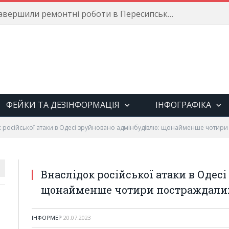
Енергетики завершили ремонтні роботи в Пересипському районі
ФЕЙКИ ТА ДЕЗІНФОРМАЦІЯ
ІНФОГРАФІКА
к російської атаки в Одесі зруйновано адмінбудівлю: щонайменше чотир
Внаслідок російської атаки в Одес
щонайменше чотири постраждали
ІНФОРМЕР
20.07.2023