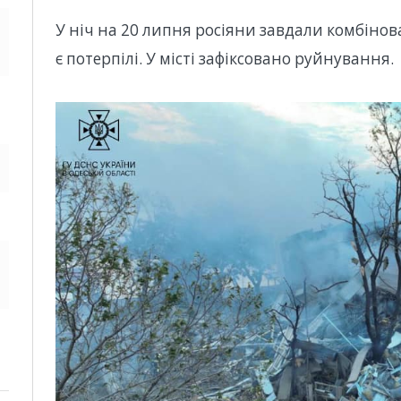
У ніч на 20 липня росіяни завдали комбінова
є потерпілі. У місті зафіксовано руйнування.