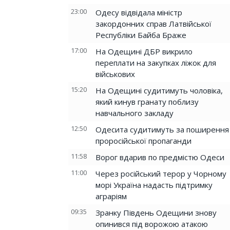
23:00
Одесу відвідала міністр
закордонних справ Латвійської
Республіки Байба Браже
17:00
На Одещині ДБР викрило
переплати на закупках ліжок для
військових
15:20
На Одещині судитимуть чоловіка,
який кинув гранату поблизу
навчального закладу
12:50
Одесита судитимуть за поширення
проросійської пропаганди
11:58
Ворог вдарив по предмістю Одеси
11:00
Через російський терор у Чорному
морі Україна надасть підтримку
аграріям
09:35
Зранку Південь Одещини знову
опинився під ворожою атакою