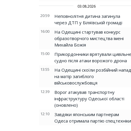
03.08.2026
20:59
Неповнолітня дитина загинула
через ДТП у Біляївській громаді
16:00
На Одещині стартував конкурс
образотворчого мистецтва імені
Михайла Божія
15:00
Прикордонники врятували цивільн
судно після атаки ворожого дрона
13:55
На Одещині скоїли розбійний напа
на матір загиблого
військовослужбовця
12:39
Ворог атакував транспортну
інфраструктуру Одеської області
(оновлено)
12:10
Завдяки японським партнерам
Одеса отримала партію спецтехніки