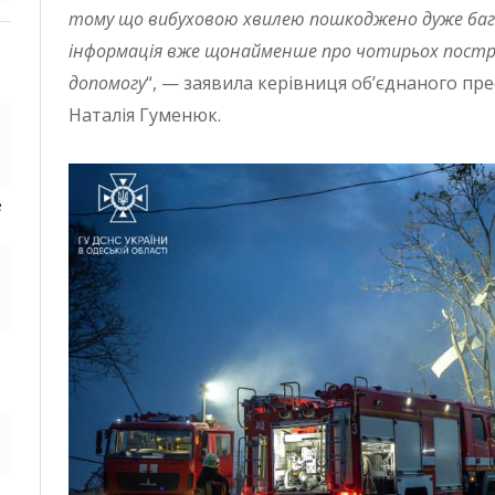
тому що вибуховою хвилею пошкоджено дуже багато
інформація вже щонайменше про чотирьох постр
допомогу
“, — заявила керівниця об’єднаного пр
Наталія Гуменюк.
е
д