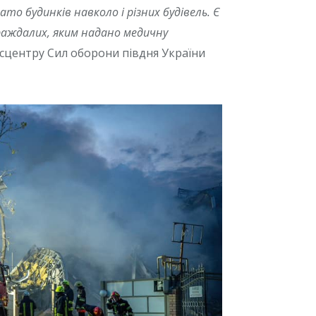
 будинків навколо і різних будівель. Є
аждалих, яким надано медичну
есцентру Сил оборони півдня України