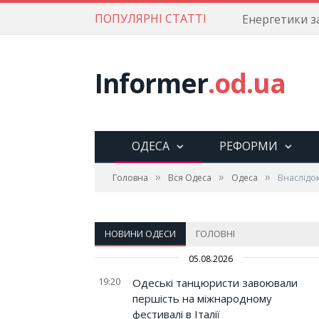
ПОПУЛЯРНІ СТАТТІ
Informer
.od.ua
ОДЕСА
РЕФОРМИ
»
»
»
Головна
Вся Одеса
Одеса
Внаслідо
НОВИНИ ОДЕСИ
ГОЛОВНІ
05.08.2026
19:20
Одеські танцюристи завоювали
першість на міжнародному
фестивалі в Італії