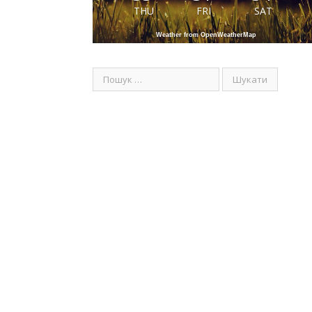
THU
FRI
SAT
Weather from OpenWeatherMap