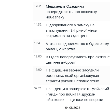
17:35
Мешканців Одещини
попереджають про пожежну
небезпеку
14:32
Підозрюваного у замаху на
зґвалтування 84-річної жінки
затримано на Одещині
13:45
Атака на підприємство в Одеському
районі, є жертви
13:00
В Одесі попереджають про активне
цвітіння амброзії
11:00
На Одещині заочно засудили
росіянина, який організовував
теракти руками неповнолітніх
09:21
На Одещині поширюють фейковий
«гайд» про побиття дружин
військових — це вже не вперше
04.08.2026