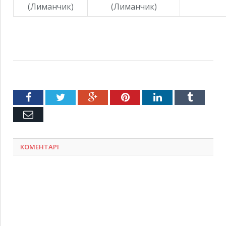
(Лиманчик)
(Лиманчик)
Facebook
Twitter
Google+
Pinterest
LinkedIn
Tumblr
Емейл
КОМЕНТАРІ