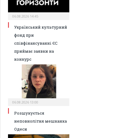
06.08.2026 14:45
Український культурний
фонд при
співфінансуванні ЄС
приймає заявки на
конкурс
06.08.2026 13:00
Розшукується
неповнолітня мешканка
Одеси