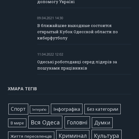
допомогу Україні
09.04.2021 14:30
В ближайшие выходные состоится
открытый Кубок Одесской области по
киберфутболу
11.04.2022 12:02
Одеські роботодавці серед лідерів за
пошуками працівників
ХМАРА ТЕГІВ
Cпорт
Інфографіка
Без категории
Інтерв'ю
Вся Одеса
Головні
Думки
В мире
Культура
Криминал
Життя переселенців