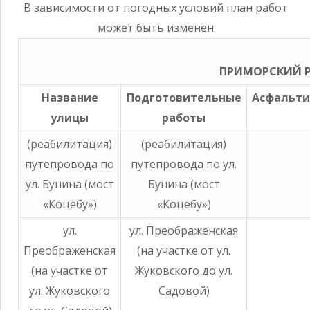
В зависимости от погодных условий план работ
может быть изменен
ПРИМОРСКИЙ 
Название
Подготовительные
Асфальти
улицы
работы
(реабилитация)
(реабилитация)
путепровода по
путепровода по ул.
ул. Бунина (мост
Бунина (мост
«Коцебу»)
«Коцебу»)
ул.
ул. Преображенская
Преображенская
(на участке от ул.
(на участке от
Жуковского до ул.
ул. Жуковского
Садовой)