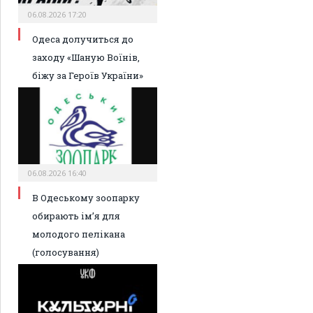
06.08.2026 17:20
Одеса долучиться до
заходу «Шаную Воїнів,
біжу за Героїв України»
06.08.2026 16:40
В Одеському зоопарку
обирають ім’я для
молодого пелікана
(голосування)