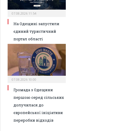
07.08.2026 11:54
На Одещині запустили
єдиний туристичний
портал області
07.08.2026 10:00
Громада з Одещини
першою серед сільських
долучилася до
європейської ініціативи
переробки відходів