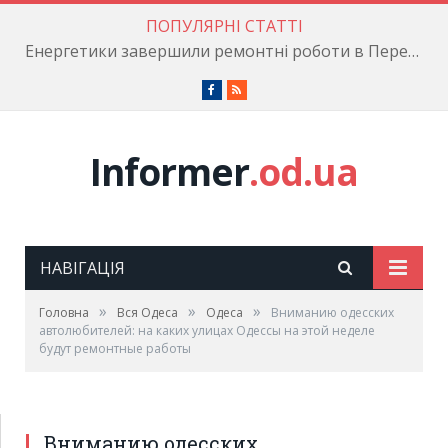
ПОПУЛЯРНІ СТАТТІ
Енергетики завершили ремонтні роботи в Пересипському районі
Facebook
RSS
Informer
.od.ua
НАВІГАЦІЯ
»
»
»
Головна
Вся Одеса
Одеса
Вниманию одесских
автолюбителей: на каких улицах Одессы на этой неделе
будут ремонтные работы
Вниманию одесских