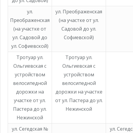
до ул. Садовой)
ул.
ул. Преображенская
Преображенская
(на участке от ул.
(на участке от
Садовой до ул.
ул. Садовой до
Софиевской)
ул. Софиевской)
Тротуар ул.
Тротуар ул.
Ольгиевская с
Ольгиевская с
устройством
устройством
велосипедной
велосипедной
дорожки на
дорожки на участке
участке от ул.
от ул. Пастера до ул.
Пастера до ул.
Нежинской
Нежинской
ул. Сегедская №
ул. Сегед