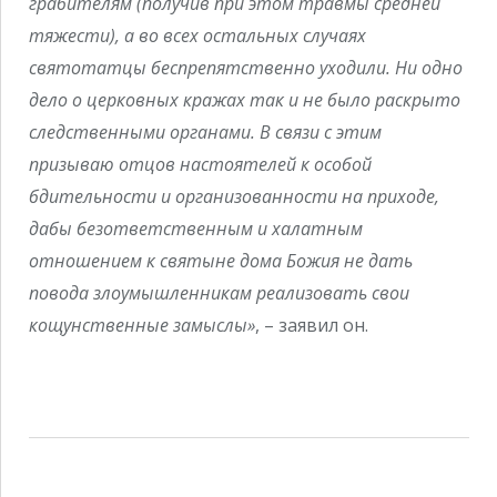
грабителям (получив при этом травмы средней
тяжести), а во всех остальных случаях
святотатцы беспрепятственно уходили. Ни одно
дело о церковных кражах так и не было раскрыто
следственными органами. В связи с этим
призываю отцов настоятелей к особой
бдительности и организованности на приходе,
дабы безответственным и халатным
отношением к святыне дома Божия не дать
повода злоумышленникам реализовать свои
кощунственные замыслы»
, – заявил он.