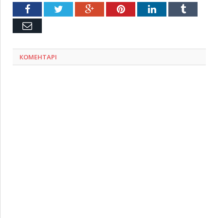
Facebook
Twitter
Google+
Pinterest
LinkedIn
Tumblr
Емейл
КОМЕНТАРІ