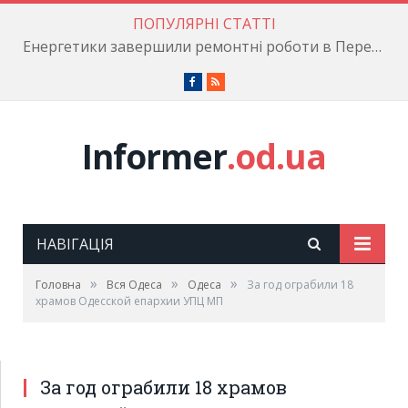
ПОПУЛЯРНІ СТАТТІ
Енергетики завершили ремонтні роботи в Пересипському районі
Facebook
RSS
Informer
.od.ua
НАВІГАЦІЯ
»
»
»
Головна
Вся Одеса
Одеса
За год ограбили 18
храмов Одесской епархии УПЦ МП
За год ограбили 18 храмов