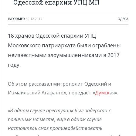
Одесской епархии УПЦ МП
INFORMER
30.12.2017
ОДЕСА
18 храмов Одесской епархии УПЦ
Московского патриархата были ограблены
неизвестными злоумышленниками в 2017
году.
Об этом рассказал митрополит Одесский и
Измаильский Агафангел, передает «
Думск
ая».
«В одном случае преступник был задержан с
поличным на месте, еще в одном случае
настоятель смог противодействовать