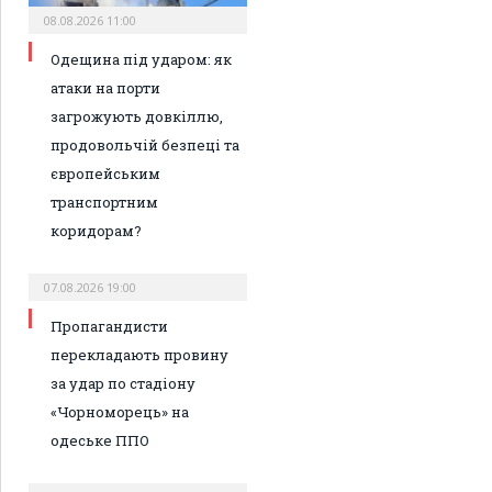
08.08.2026 11:00
Одещина під ударом: як
атаки на порти
загрожують довкіллю,
продовольчій безпеці та
європейським
транспортним
коридорам?
07.08.2026 19:00
Пропагандисти
перекладають провину
за удар по стадіону
«Чорноморець» на
одеське ППО