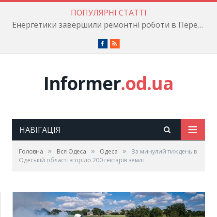
ПОПУЛЯРНІ СТАТТІ
Енергетики завершили ремонтні роботи в Пересипському районі
Facebook
RSS
Informer
.od.ua
НАВІГАЦІЯ
»
»
»
Головна
Вся Одеса
Одеса
За минулий тиждень в
Одеській області згоріло 200 гектарів землі