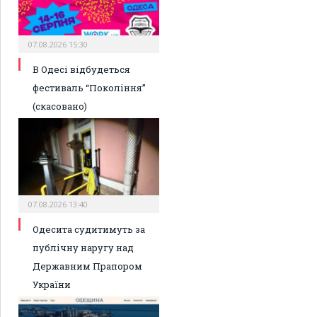
07.08.2026 15:30
В Одесі відбудеться
фестиваль “Покоління”
(скасовано)
07.08.2026 13:40
Одесита судитимуть за
публічну наругу над
Державним Прапором
України