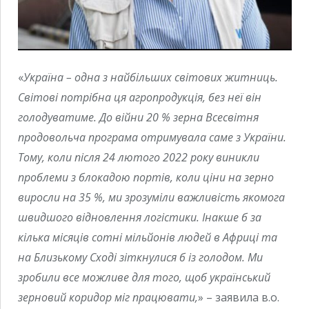
«
Україна – одна з найбільших світових житниць.
Світові потрібна ця агропродукція, без неї він
голодуватиме. До війни 20 % зерна Всесвітня
продовольча програма отримувала саме з України.
Тому, коли після 24 лютого 2022 року виникли
проблеми з блокадою портів, коли ціни на зерно
виросли на 35 %, ми зрозуміли важливість якомога
швидшого відновлення логістики. Інакше б за
кілька місяців сотні мільйонів людей в Африці та
на Близькому Сході зіткнулися б із голодом. Ми
зробили все можливе для того, щоб український
зерновий коридор міг працювати,
» – заявила в.о.