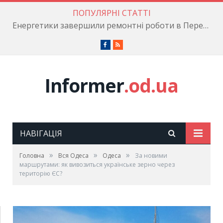
ПОПУЛЯРНІ СТАТТІ
Енергетики завершили ремонтні роботи в Пересипському районі
Facebook
RSS
Informer
.od.ua
НАВІГАЦІЯ
»
»
»
Головна
Вся Одеса
Одеса
За новими
маршрутами: як вивозиться українське зерно через
територію ЄС?