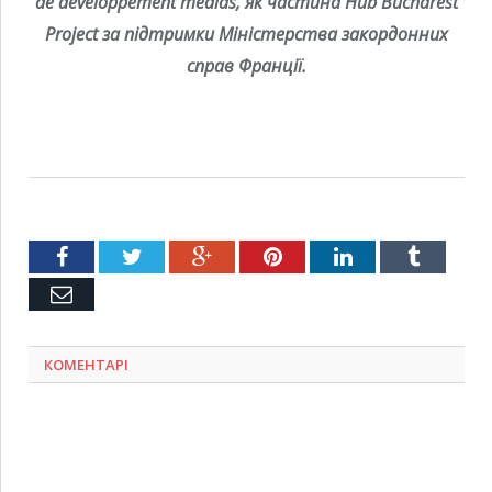
de developpement medias, як частина Hub Bucharest
Project за підтримки Міністерства закордонних
справ Франції.
Facebook
Twitter
Google+
Pinterest
LinkedIn
Tumblr
Емейл
КОМЕНТАРІ