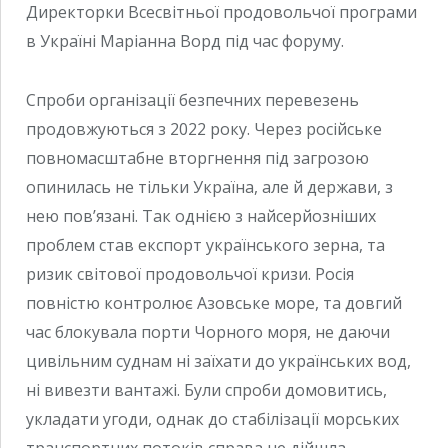
Директорки Всесвітньої продовольчої програми
в Україні Маріанна Ворд під час форуму.
Спроби організації безпечних перевезень
продовжуються з 2022 року. Через російське
повномасштабне вторгнення під загрозою
опинилась не тільки Україна, але й держави, з
нею пов’язані. Так однією з найсерйозніших
проблем став експорт українського зерна, та
ризик світової продовольчої кризи. Росія
повністю контролює Азовське море, та довгий
час блокувала порти Чорного моря, не даючи
цивільним суднам ні заїхати до українських вод,
ні вивезти вантажі. Були спроби домовитись,
укладати угоди, однак до стабілізації морських
транспортних потоків справа не дійшла.