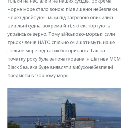
тільки на нас, але й на наших сусідів. Зокрема,
Чорне море стало зоною підвищеної небезпеки.
Через дрейфуючі міни під загрозою опинились
цивільні судна, зокрема й ті, які експортують
українське зерно. Тому військово-морські сили
трьох членів НАТО спільно очищатимуть наше
спільне море від таких боєприпасів. Так на
початку року була започаткована ініціатива MCM
Black Sea, яка буде виявляти вибухонебезпечні
предмети в Чорному морі.