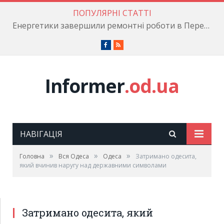
ПОПУЛЯРНІ СТАТТІ
Енергетики завершили ремонтні роботи в Пересипському районі
Facebook
RSS
Informer
.od.ua
НАВІГАЦІЯ
»
»
»
Головна
Вся Одеса
Одеса
Затримано одесита,
який вчинив наругу над державними символами
Затримано одесита, який