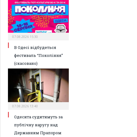
07.08.2026 15:30
В Одесі відбудеться
фестиваль “Покоління”
(скасовано)
07.08.2026 13:40
Одесита судитимуть за
публічну наругу над
Державним Прапором