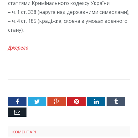
статтями Кримінального кодексу України:
– ч. 1 ст. 338 (наруга над державними символами);
– ч. 4 ст. 185 (крадіжка, скоєна в умовах воєнного
стану).
Джерело
Facebook
Twitter
Google+
Pinterest
LinkedIn
Tumblr
Емейл
КОМЕНТАРІ