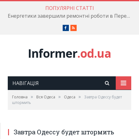
ПОПУЛЯРНІ СТАТТІ
Енергетики завершили ремонтні роботи в Пересипському районі
Facebook
RSS
Informer
.od.ua
НАВІГАЦІЯ
»
»
»
Головна
Вся Одеса
Одеса
Завтра Одессу будет
штормить
Завтра Одессу будет штормить