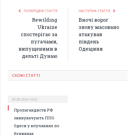
ПОПЕРЕДНЯ СТАТТЯ
НАСТУПНА СТАТТЯ
Rewilding
Вночі ворог
Ukraine
знову масовано
спостерігає за
атакував
пугачами,
південь
випущеними в
Одещини
дельті Дунаю
СХОЖІ СТАТТІ
09.08.2026 14:02
Пропагандисти РФ
звинувачують ППО
Одеси у влучаннях по
будинках