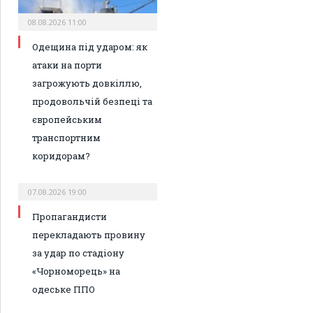
08.08.2026 11:00
Одещина під ударом: як
атаки на порти
загрожують довкіллю,
продовольчій безпеці та
європейським
транспортним
коридорам?
07.08.2026 19:00
Пропагандисти
перекладають провину
за удар по стадіону
«Чорноморець» на
одеське ППО