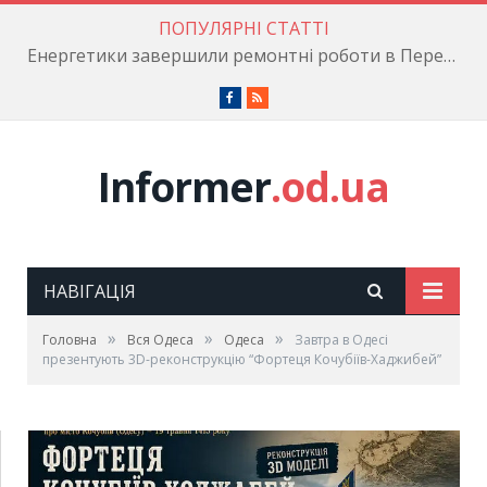
ПОПУЛЯРНІ СТАТТІ
Енергетики завершили ремонтні роботи в Пересипському районі
Facebook
RSS
Informer
.od.ua
НАВІГАЦІЯ
»
»
»
Головна
Вся Одеса
Одеса
Завтра в Одесі
презентують 3D-реконструкцію “Фортеця Кочубіїв-Хаджибей”