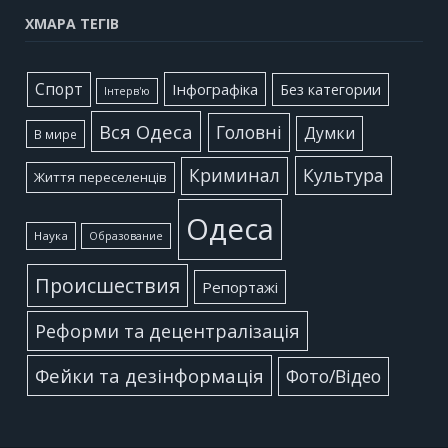
ХМАРА ТЕГІВ
Cпорт
Інфографіка
Без категории
Інтерв'ю
Вся Одеса
Головні
Думки
В мире
Культура
Криминал
Життя переселенців
Одеса
Наука
Образование
Происшествия
Репортажі
Реформи та децентралізація
Фейки та дезінформація
Фото/Відео