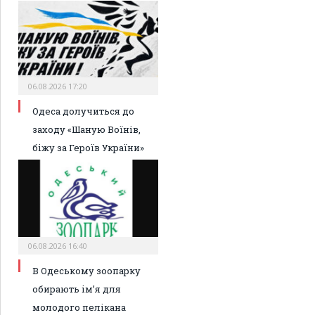
06.08.2026 17:20
Одеса долучиться до
заходу «Шаную Воїнів,
біжу за Героїв України»
06.08.2026 16:40
В Одеському зоопарку
обирають ім’я для
молодого пелікана