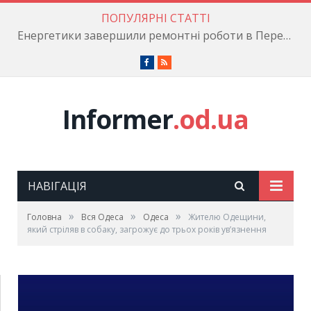
ПОПУЛЯРНІ СТАТТІ
Енергетики завершили ремонтні роботи в Пересипському районі
Facebook
RSS
Informer
.od.ua
НАВІГАЦІЯ
»
»
»
Головна
Вся Одеса
Одеса
Жителю Одещини,
який стріляв в собаку, загрожує до трьох років ув’язнення