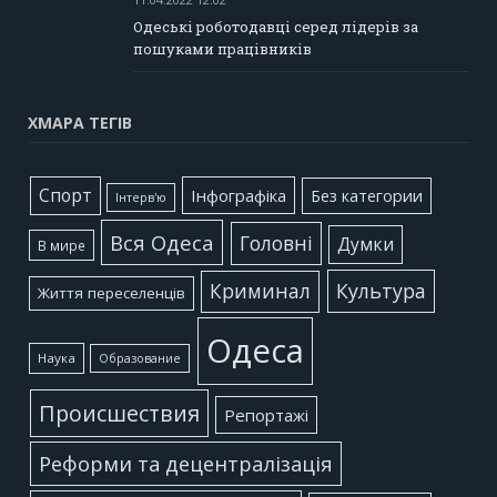
Одеські роботодавці серед лідерів за
пошуками працівників
ХМАРА ТЕГІВ
Cпорт
Інфографіка
Без категории
Інтерв'ю
Вся Одеса
Головні
Думки
В мире
Культура
Криминал
Життя переселенців
Одеса
Наука
Образование
Происшествия
Репортажі
Реформи та децентралізація