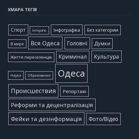
ХМАРА ТЕГІВ
Cпорт
Інфографіка
Без категории
Інтерв'ю
Вся Одеса
Головні
Думки
В мире
Культура
Криминал
Життя переселенців
Одеса
Наука
Образование
Происшествия
Репортажі
Реформи та децентралізація
Фейки та дезінформація
Фото/Відео