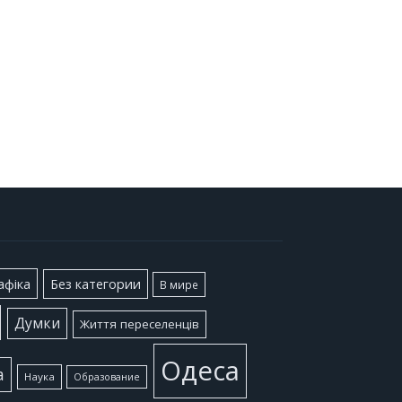
афіка
Без категории
В мире
Думки
Життя переселенців
Одеса
а
Наука
Образование