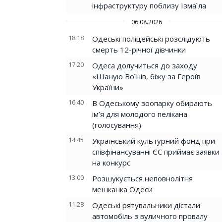
інфраструктуру поблизу Ізмаїла
06.08.2026
18:18
Одеські поліцейські розслідують
смерть 12-річної дівчинки
17:20
Одеса долучиться до заходу
«Шаную Воїнів, біжу за Героїв
України»
16:40
В Одеському зоопарку обирають
ім’я для молодого пелікана
(голосування)
14:45
Український культурний фонд при
співфінансуванні ЄС приймає заявки
на конкурс
13:00
Розшукується неповнолітня
мешканка Одеси
11:28
Одеські рятувальники дістали
автомобіль з вуличного провалу