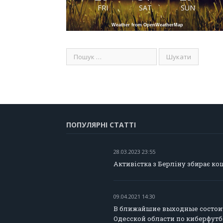
FRI
SAT
SUN
Weather from OpenWeatherMap
ПОПУЛЯРНІ СТАТТІ
28.03.2023 23:55
Активістка з Берліну збирає ко
09.04.2021 14:30
В ближайшие выходные состои
Одесской области по киберфут