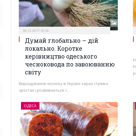
08.12.2017 10:56
Думай глобально – дій
локально. Коротке
керівництво одеського
Н
чесноковода по завоюванню
Н
світу
р
Вирощування чесноку в Україні зараз стрімко
зростає і розвивається. І…
ОДЕСА