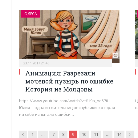
ОДЕСА
23.11.2017 21:46
Анимация: Разрезали
мочевой пузырь по ошибке.
История из Молдовы
https://www.youtube.com/watch?v=fH9a_Ae57iU
Ц
Юлия — одна из жительниц республики, которая
н
на себе испытала ошибки…
Попередня
Нас
1
…
7
8
9
10
11
…
14