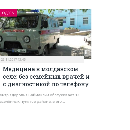
ОДЕСА
23.11.2017 13:45
Медицина в молдавском
селе: без семейных врачей и
с диагностикой по телефону
ентр здоровья Баймаклии обслуживает 12
аселённых пунктов района, в его…
тупна