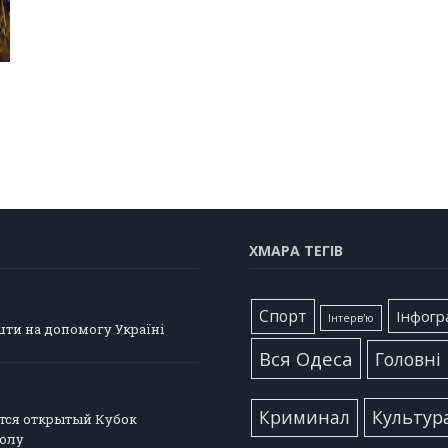
ХМАРА ТЕГІВ
Cпорт
Інфогр
Інтерв'ю
шти на допомогу Україні
Вся Одеса
Головні
Культур
Криминал
тся открытый Кубок
болу