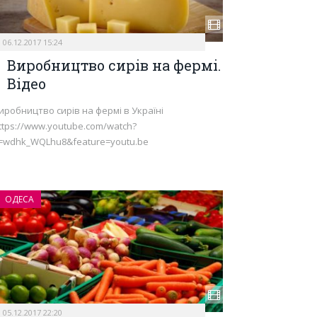
06.12.2017 15:24
Виробництво сирів на фермі.
Відео
иробництво сирів на фермі в Україні
ttps://www.youtube.com/watch?
=wdhk_WQLhu8&feature=youtu.be
ОДЕСА
05.12.2017 22:20