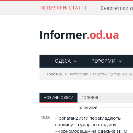
ПОПУЛЯРНІ СТАТТІ
Informer
.od.ua
ОДЕСА
РЕФОРМИ
»
Головна
Категорія: "Репортажі"
(Сторінка 9)
НОВИНИ ОДЕСИ
ГОЛОВНІ
07.08.2026
19:00
Пропагандисти перекладають
провину за удар по стадіону
«Чорноморець» на одеське ППО