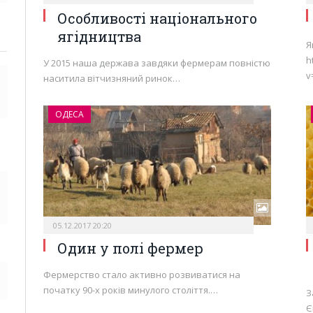
Особливості національного
ягідництва
Я
h
У 2015 наша держава завдяки фермерам повністю
v
наситила вітчизняний ринок…
ОДЕСА
05.12.2017 20:20
Один у полі фермер
Фермерство стало активно розвиватися на
початку 90-х років минулого століття.…
З
Є