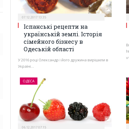
07.12.2017 13:35
Іспанські рецепти на
українській землі. Історія
сімейного бізнесу в
В
Одеській області
h
v
У 2016 році Олександр і його дружина вирішили в
Україні…
ОДЕСА
06.12.2017 07:15