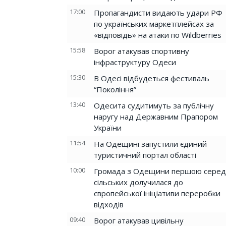
17:00
Пропагандисти видають удари РФ
по українських маркетплейсах за
«відповідь» на атаки по Wildberries
15:58
Ворог атакував спортивну
інфраструктуру Одеси
15:30
В Одесі відбудеться фестиваль
“Покоління”
13:40
Одесита судитимуть за публічну
наругу над Державним Прапором
України
11:54
На Одещині запустили єдиний
туристичний портал області
10:00
Громада з Одещини першою серед
сільських долучилася до
європейської ініціативи переробки
відходів
09:40
Ворог атакував цивільну