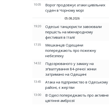
10:05
Ворог продовжує атаки цивільних
суден в Чорному морі
05.08.2026
19:20
Одеські танцюристи завоювали
першість на міжнародному
фестивалі в Італії
17:35
Мешканців Одещини
попереджають про пожежну
небезпеку
14:32
Підозрюваного у замаху на
зґвалтування 84-річної жінки
затримано на Одещині
13:45
Атака на підприємство в Одеському
районі, є жертви
13:00
В Одесі попереджають про активне
цвітіння амброзії