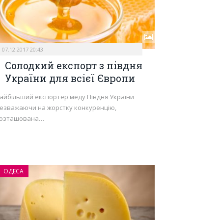
07.12.2017 20:43
Солодкий експорт з півдня
України для всієї Європи
айбільший експортер меду Півдня України
езважаючи на жорстку конкуренцію,
озташована…
ОДЕСА