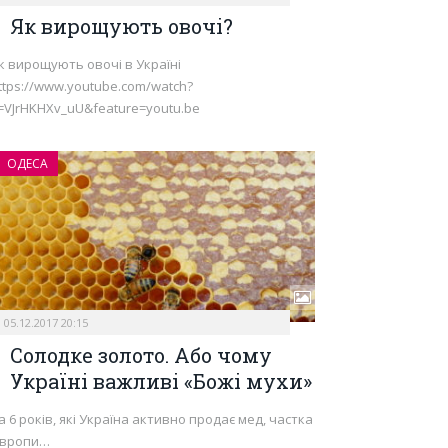
Як вирощують овочі?
к вирощують овочі в Україні
ttps://www.youtube.com/watch?
=VJrHKHXv_uU&feature=youtu.be
ОДЕСА
05.12.2017 20:15
Солодке золото. Або чому
Україні важливі «Божі мухи»
а 6 років, які Україна активно продає мед, частка
вропи…