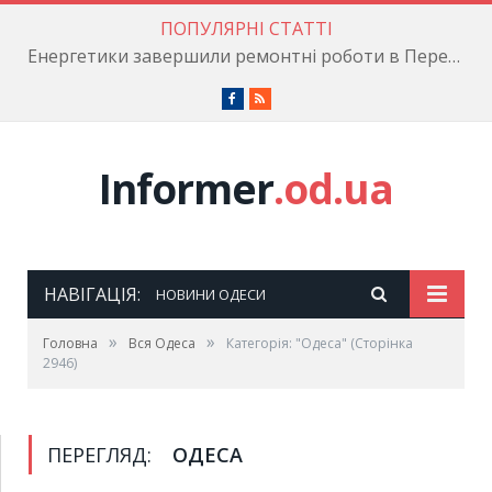
ПОПУЛЯРНІ СТАТТІ
Енергетики завершили ремонтні роботи в Пересипському районі
Facebook
RSS
Informer
.od.ua
НАВІГАЦІЯ:
НОВИНИ ОДЕСИ
»
»
Головна
Вся Одеса
Категорія: "Одеса"
(Сторінка
2946)
ПЕРЕГЛЯД:
ОДЕСА