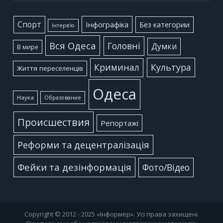
Cпорт
Інфографіка
Без категории
Інтерв'ю
Вся Одеса
Головні
Думки
В мире
Культура
Криминал
Життя переселенців
Одеса
Наука
Образование
Происшествия
Репортажі
Реформи та децентралізація
Фейки та дезінформація
Фото/Відео
Copyright © 2012 - 2025 «Інформер». Усі права захищені.