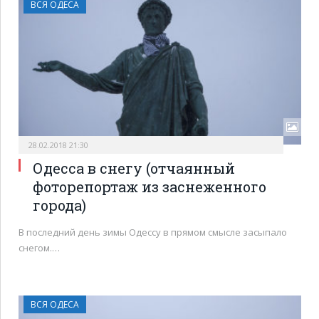
ВСЯ ОДЕСА
28.02.2018 21:30
Одесса в снегу (отчаянный
фоторепортаж из заснеженного
города)
В последний день зимы Одессу в прямом смысле засыпало
снегом.…
ВСЯ ОДЕСА