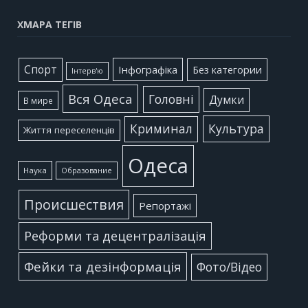
ХМАРА ТЕГІВ
Cпорт
Інфографіка
Без категории
Інтерв'ю
Вся Одеса
Головні
Думки
В мире
Культура
Криминал
Життя переселенців
Одеса
Наука
Образование
Происшествия
Репортажі
Реформи та децентралізація
Фейки та дезінформація
Фото/Відео