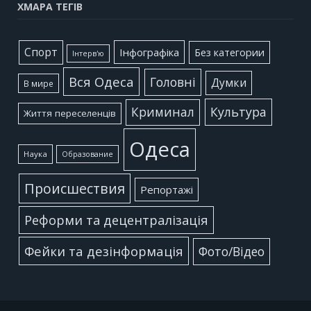
ХМАРА ТЕГІВ
Cпорт
Інфографіка
Без категории
Інтерв'ю
Вся Одеса
Головні
Думки
В мире
Культура
Криминал
Життя переселенців
Одеса
Наука
Образование
Происшествия
Репортажі
Реформи та децентралізація
Фейки та дезінформація
Фото/Відео