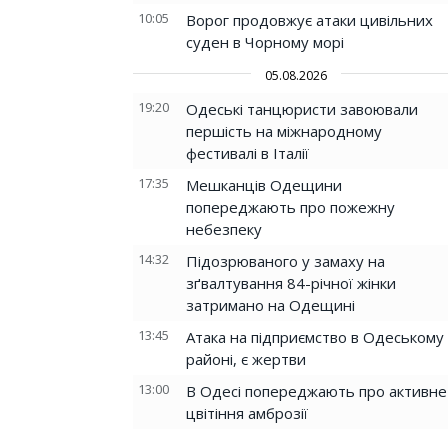
10:05
Ворог продовжує атаки цивільних
суден в Чорному морі
05.08.2026
19:20
Одеські танцюристи завоювали
першість на міжнародному
фестивалі в Італії
17:35
Мешканців Одещини
попереджають про пожежну
небезпеку
14:32
Підозрюваного у замаху на
зґвалтування 84-річної жінки
затримано на Одещині
13:45
Атака на підприємство в Одеському
районі, є жертви
13:00
В Одесі попереджають про активне
цвітіння амброзії