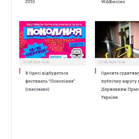
ППО
Wildberries
07.08.2026 15:30
07.08.2026 13:40
В Одесі відбудеться
Одесита судитиму
фестиваль “Покоління”
публічну наругу 
(скасовано)
Державним Прап
України