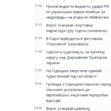
17:00
Пропагандисти видають удари РФ
по українських маркетплейсах за
«відповідь» на атаки по Wildberries
15:58
Ворог атакував спортивну
інфраструктуру Одеси (оновлено)
15:30
В Одесі відбудеться фестиваль
“Покоління” (скасовано)
13:40
Одесита судитимуть за публічну
наругу над Державним Прапором
України
11:54
На Одещині запустили єдиний
туристичний портал області
10:00
Громада з Одещини першою серед
сільських долучилася до
європейської ініціативи переробки
відходів
09:40
Ворог атакував цивільну