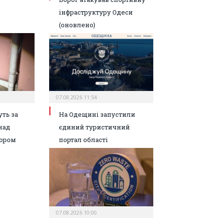
інфраструктуру Одеси
(оновлено)
07.08.2026 11:54
ть за
На Одещині запустили
над
єдиний туристичний
ором
портал області
07.08.2026 10:00