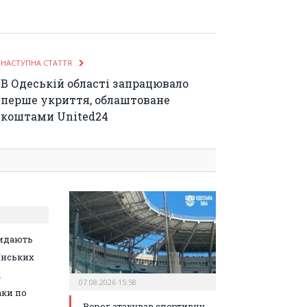
НАСТУПНА СТАТТЯ
В Одеській області запрацювало
перше укриття, облаштоване
коштами United24
идають
їнських
а
07.08.2026 15:58
аки по
Ворог атакував спортивну