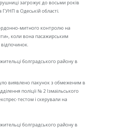
рушниці загрожує до восьми років
 ГУНП в Одеській області.
кордонно-митного контролю на
шти», коли вона пасажирським
 відпочинок.
було виявлено пакунок з обмеженим в
дділення поліції № 2 Ізмаїльського
експрес-тестом і скерували на