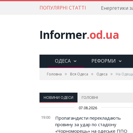
ПОПУЛЯРНІ СТАТТІ
Informer
.od.ua
ОДЕСА
РЕФОРМИ
»
»
»
Головна
Вся Одеса
Одеса
На Одещи
НОВИНИ ОДЕСИ
ГОЛОВНІ
07.08.2026
19:00
Пропагандисти перекладають
провину за удар по стадіону
«Чорноморець» на одеське ППО