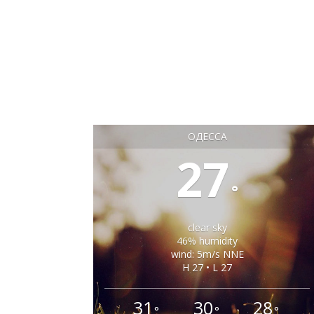
ОДЕССА
27
°
clear sky
46% humidity
wind: 5m/s NNE
H 27 • L 27
31
30
28
°
°
°