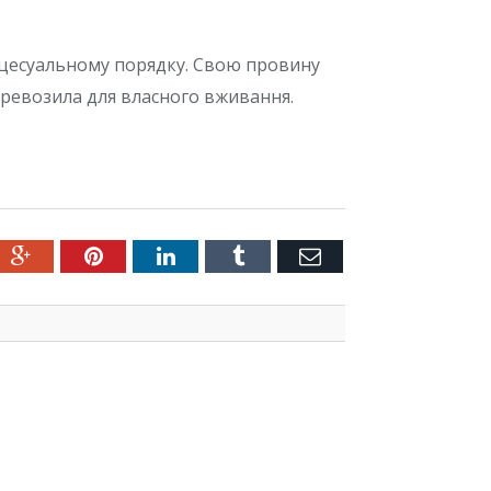
цесуальному порядку. Свою провину
еревозила для власного вживання.
ter
Google+
Pinterest
LinkedIn
Tumblr
Емейл