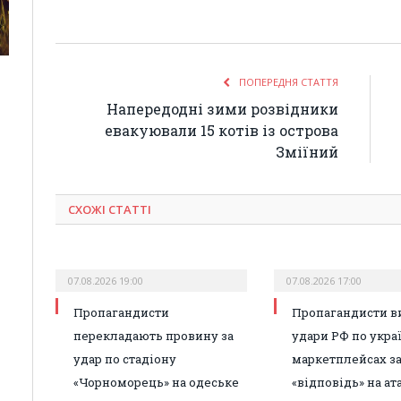
ПОПЕРЕДНЯ СТАТТЯ
Напередодні зими розвідники
евакуювали 15 котів із острова
Зміїний
СХОЖІ СТАТТІ
07.08.2026 19:00
07.08.2026 17:00
Пропагандисти
Пропагандисти в
перекладають провину за
удари РФ по укра
удар по стадіону
маркетплейсах з
«Чорноморець» на одеське
«відповідь» на ат