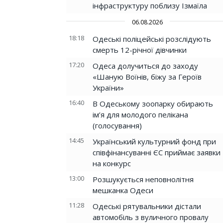
інфраструктуру поблизу Ізмаїла
06.08.2026
18:18
Одеські поліцейські розслідують
смерть 12-річної дівчинки
17:20
Одеса долучиться до заходу
«Шаную Воїнів, біжу за Героїв
України»
16:40
В Одеському зоопарку обирають
ім’я для молодого пелікана
(голосування)
14:45
Український культурний фонд при
співфінансуванні ЄС приймає заявки
на конкурс
13:00
Розшукується неповнолітня
мешканка Одеси
11:28
Одеські рятувальники дістали
автомобіль з вуличного провалу