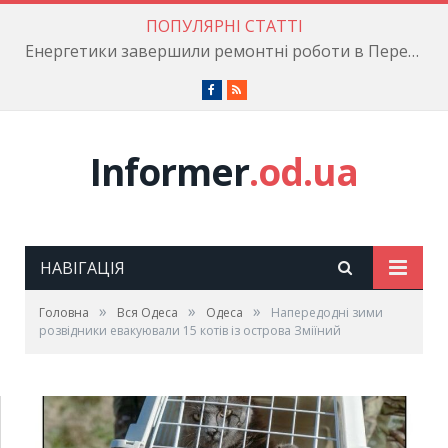
ПОПУЛЯРНІ СТАТТІ
Енергетики завершили ремонтні роботи в Пересипському районі
Facebook
RSS
Informer
.od.ua
НАВІГАЦІЯ
»
»
»
Головна
Вся Одеса
Одеса
Напередодні зими
розвідники евакуювали 15 котів із острова Зміїний