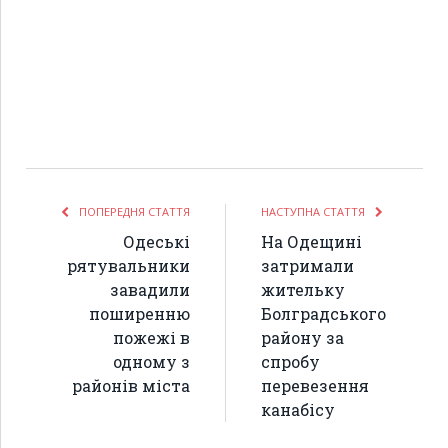
ПОПЕРЕДНЯ СТАТТЯ
НАСТУПНА СТАТТЯ
Одеські
На Одещині
рятувальники
затримали
завадили
жительку
поширенню
Болградського
пожежі в
району за
одному з
спробу
районів міста
перевезення
канабісу