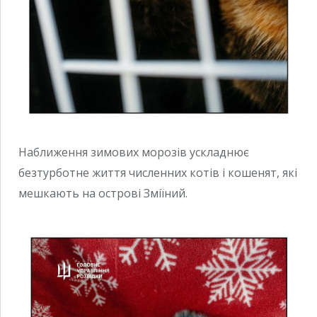
Наближення зимових морозів ускладнює
безтурботне життя численних котів і кошенят, які
мешкають на острові Зміїний.