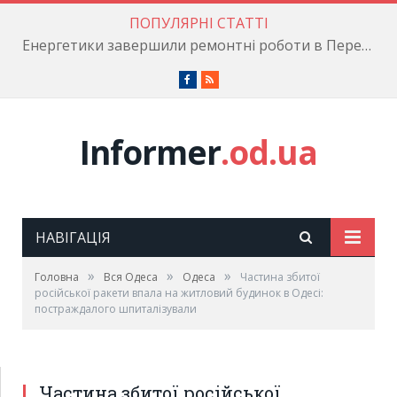
ПОПУЛЯРНІ СТАТТІ
Енергетики завершили ремонтні роботи в Пересипському районі
Facebook
RSS
Informer
.od.ua
НАВІГАЦІЯ
»
»
»
Головна
Вся Одеса
Одеса
Частина збитої
російської ракети впала на житловий будинок в Одесі:
постраждалого шпиталізували
Частина збитої російської