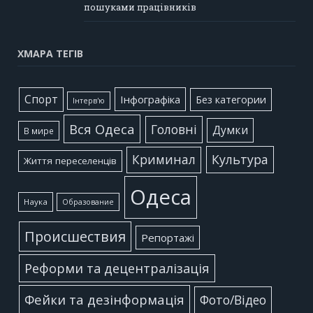
пошуками працівників
ХМАРА ТЕГІВ
Cпорт
Інфографіка
Без категории
Інтерв'ю
Вся Одеса
Головні
Думки
В мире
Культура
Криминал
Життя переселенців
Одеса
Наука
Образование
Происшествия
Репортажі
Реформи та децентралізація
Фейки та дезінформація
Фото/Відео