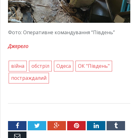
Фото: Оперативне командування “Південь”
Джерело
війна
обстріл
Одеса
ОК "Південь"
постраждалий
Facebook
Twitter
Google+
Pinterest
LinkedIn
Tumblr
Емейл